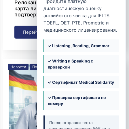
Пройдите платную
Релокация врачей в Бельгию: полная
карта лицензирования,
диагностическую оценку
подтверждения диплома и переезда
английского языка для IELTS,
TOEFL, OET, PTE, Prometric и
медицинского лицензирования.
Перейти
✓ Listening, Reading, Grammar
✓ Writing и Speaking с
Новости
Получение лицензии
проверкой
✓ Сертификат Medical Solidarity
✓ Проверка сертификата по
номеру
После отправки теста
специалист проверит Writing и