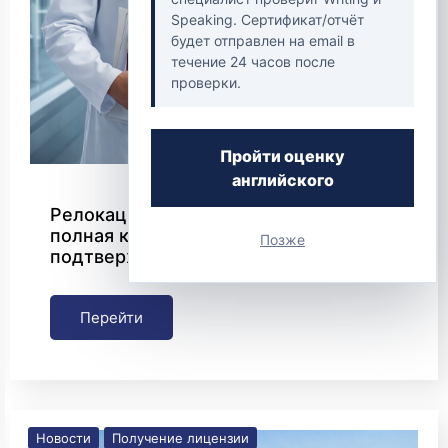
Speaking. Сертификат/отчёт
будет отправлен на email в
течение 24 часов после
проверки.
Пройти оценку
английского
Релокация врачей в Германию:
полная карта лицензирования,
Позже
подтверждения диплома и переезда
Перейти
Новости
Получение лицензии