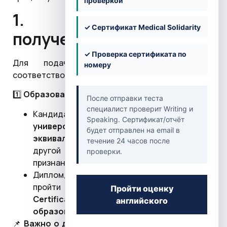
проверкой
1. Условия для
✓ Сертификат Medical Solidarity
получения лицензии
✓ Проверка сертификата по
Для подачи заявки кандидат должен
номеру
соответствовать следующим требованиям:
1️⃣
Образование
После отправки теста
специалист проверит Writing и
Кандидат должен иметь
первую
Speaking. Сертификат/отчёт
университетскую степень или её
будет отправлен на email в
эквивалент
в области психологии или
течение 24 часов после
другой смежной социальной профессии из
проверки.
признанного учебного заведения.
Диплом, полученный за границей, должен
пройти процедуру
признания (
University
Пройти оценку
Certificates
Recognition
) в Министерстве
английского
образования ОАЭ
.
📌
Важно о дистанционном обучении (
Distance