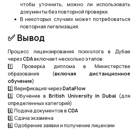
чтобы уточнить, можно ли использовать
документы без повторной проверки.
В некоторых случаях может потребоваться
повторная легализация.
✅ Вывод
Процесс лицензирования психолога в Дубае
через
CDA
включает несколько этапов:
1️⃣ Проверка диплома в Министерстве
образования (
включая дистанционное
обучение
)
2️⃣ Верификация через
DataFlow
3️⃣ Обучение в
British
University
in
Dubai
(для
определенных категорий)
4️⃣ Подача документов в
CDA
5️⃣ Сдача экзамена
6️⃣ Одобрение заявки и получение лицензии