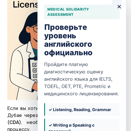
×
MEDICAL SOLIDARITY
ASSESSMENT
Проверьте
уровень
английского
официально
Пройдите платную
диагностическую оценку
английского языка для IELTS,
TOEFL, OET, PTE, Prometric и
медицинского лицензирования.
Если вы хотите получить лицензию психолога в
✓ Listening, Reading, Grammar
Дубае через
Community
Development
Authority
(CDA
)
, необходимо следовать следующему
✓ Writing и Speaking с
процессу.