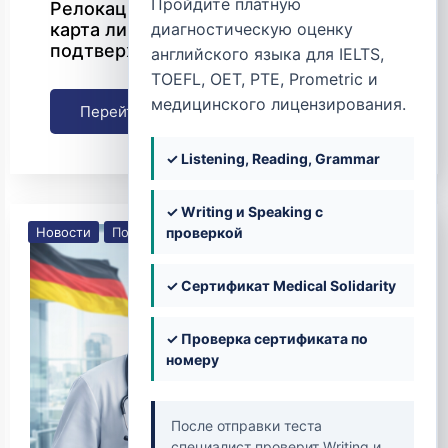
Пройдите платную
Релокация врачей в Бельгию: полная
карта лицензирования,
диагностическую оценку
подтверждения диплома и переезда
английского языка для IELTS,
TOEFL, OET, PTE, Prometric и
медицинского лицензирования.
Перейти
✓ Listening, Reading, Grammar
✓ Writing и Speaking с
Новости
Получение лицензии
проверкой
✓ Сертификат Medical Solidarity
✓ Проверка сертификата по
номеру
После отправки теста
специалист проверит Writing и