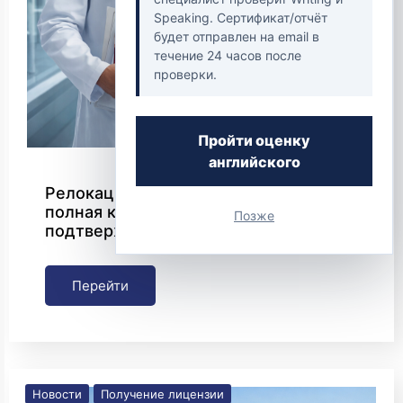
Speaking. Сертификат/отчёт
будет отправлен на email в
течение 24 часов после
проверки.
Пройти оценку
английского
Релокация врачей в Германию:
полная карта лицензирования,
Позже
подтверждения диплома и переезда
Перейти
Новости
Получение лицензии