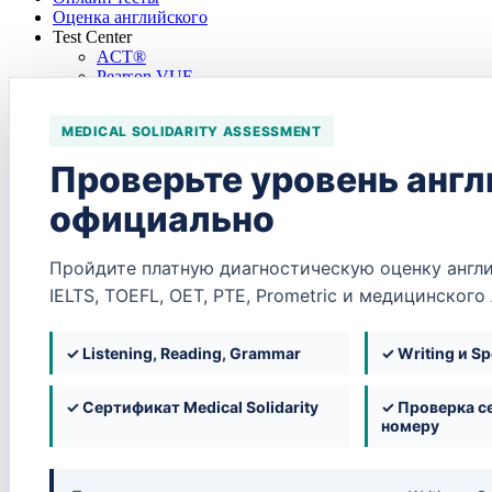
Оценка английского
Test Center
ACT®
Pearson VUE
PSI
Полезное
MEDICAL SOLIDARITY ASSESSMENT
Базы
База знаний
Проверьте уровень англ
База учреждений
База компаний
официально
База языковых экзаменов
Обучение
Медицинские экзамены
Пройдите платную диагностическую оценку англи
Языковые экзамены
Подсказки и помощь при трудоустройстве
IELTS, TOEFL, OET, PTE, Prometric и медицинского
Страны
Оман
Бахрейн
✓ Listening, Reading, Grammar
✓ Writing и S
Кувейт
Катар
✓ Сертификат Medical Solidarity
✓ Проверка с
Саудовская Аравия
номеру
ОАЭ
FAQ
Вакансии
Регистрация