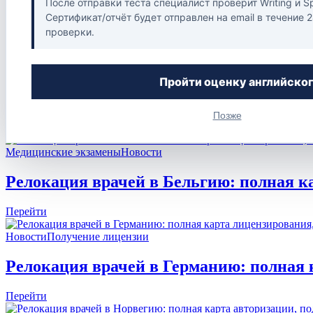
После отправки теста специалист проверит Writing и S
Блог
Сертификат/отчёт будет отправлен на email в течение 
Контакты
проверки.
X
Быстрая навигация
Пройти оценку английско
Блог
Позже
Медицинские экзамены
Новости
Релокация врачей в Бельгию: полная к
Перейти
Новости
Получение лицензии
Релокация врачей в Германию: полная 
Перейти