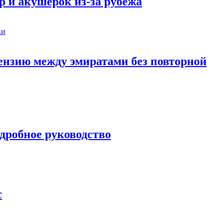
р и акушерок из-за рубежа
ензию между эмиратами без повторной
дробное руководство
c