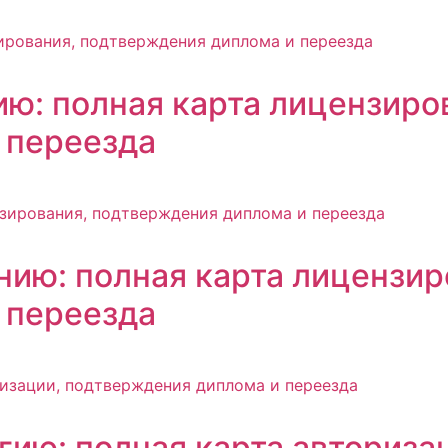
ию: полная карта лицензиро
 переезда
нию: полная карта лицензир
 переезда
гию: полная карта авториза