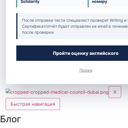
Подсказки и помощь при трудоустройств
Solidarity
номеру
Страны
Оман
После отправки теста специалист проверит Writing и 
Бахрейн
Сертификат/отчёт будет отправлен на email в течение
Кувейт
после проверки.
Катар
Саудовская Аравия
ОАЭ
Пройти оценку английского
FAQ
Вакансии
Регистрация
Позже
Блог
Контакты
X
Быстрая навигация
Блог