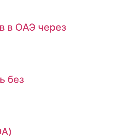
в в ОАЭ через
ь без
DA)