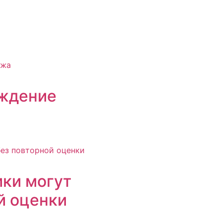
рждение
ики могут
й оценки