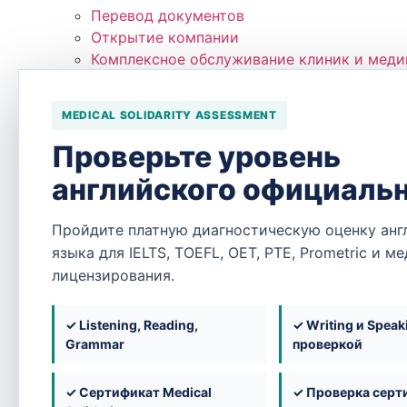
Перевод документов
Открытие компании
Комплексное обслуживание клиник и меди
Онлайн тесты
Оценка английского
MEDICAL SOLIDARITY ASSESSMENT
Test Center
ACT®
Проверьте уровень
Pearson VUE
английского официаль
PSI
Полезное
Пройдите платную диагностическую оценку анг
Базы
языка для IELTS, TOEFL, OET, PTE, Prometric и м
База знаний
лицензирования.
База учреждений
База компаний
База языковых экзаменов
✓ Listening, Reading,
✓ Writing и Speak
Обучение
Grammar
проверкой
Медицинские экзамены
Языковые экзамены
✓ Сертификат Medical
✓ Проверка серт