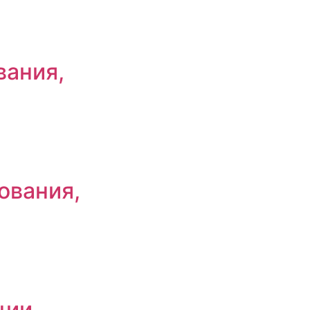
вания,
ования,
ции,