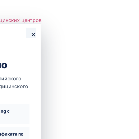
цинских центров
×
но
лийского
едицинского
ing с
ификата по