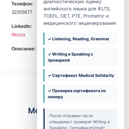
диагностическую оценку
Телефон:
английского языка для IELTS,
32205677
TOEFL, OET, PTE, Prometric и
медицинского лицензирования.
LinkedIn:
Mooza
✓ Listening, Reading, Grammar
Описание:
✓ Writing и Speaking с
проверкой
✓ Сертификат Medical Solidarity
✓ Проверка сертификата по
номеру
Medical Solidarity
После отправки теста
специалист проверит Writing и
Speaking. Сертификат/отчёт
Контакты