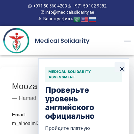
+971 50 560 4203
+971 50 102 9382
info@medicalsolidarity.ae
Ваш профиль
Medical Solidarity
×
MEDICAL SOLIDARITY
ASSESSMENT
Mooza nabeel alnoaimi
Проверьте
уровень
— Hamad town
английского
официально
Email:
m_alnoaimi25@outlook.com
Пройдите платную