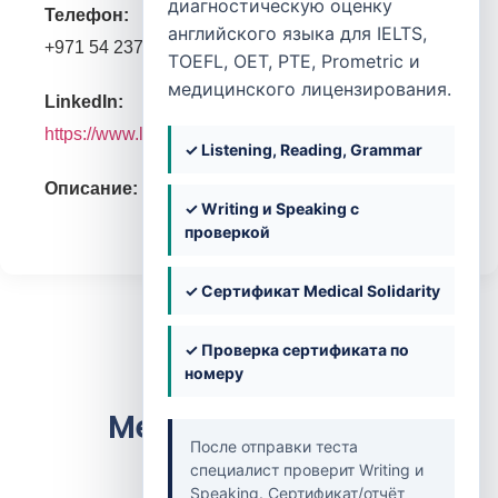
диагностическую оценку
Телефон:
английского языка для IELTS,
+971 54 237 2427
TOEFL, OET, PTE, Prometric и
медицинского лицензирования.
LinkedIn:
https://www.linkedin.com/in/khadeejashana
✓ Listening, Reading, Grammar
Описание:
✓ Writing и Speaking с
проверкой
✓ Сертификат Medical Solidarity
✓ Проверка сертификата по
номеру
Medical Solidarity
После отправки теста
специалист проверит Writing и
Speaking. Сертификат/отчёт
Контакты