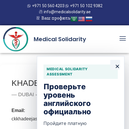
+971 50 560 4203
+971 50 102 9382
info@medicalsolidarity.ae
Ваш профиль
Medical Solidarity
×
MEDICAL SOLIDARITY
ASSESSMENT
KHADEEJA SHANA CK
Проверьте
уровень
— DUBAI - UAE
английского
официально
Email:
ckkhadeejashana@gmail.com
Пройдите платную