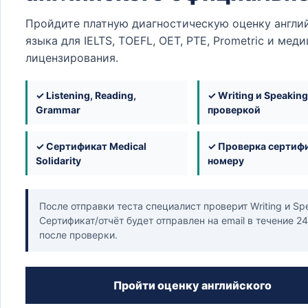
Ord
Urol
Пройдите платную диагностическую оценку англи
языка для IELTS, TOEFL, OET, PTE, Prometric и мед
лицензирования.
Це
✓ Listening, Reading,
✓ Writing и Speaking
Return
Grammar
проверкой
✓ Сертификат Medical
✓ Проверка сертифи
Solidarity
номеру
Already h
Имя пол
После отправки теста специалист проверит Writing и Sp
Сертификат/отчёт будет отправлен на email в течение 2
после проверки.
Email
*
Пройти оценку английского