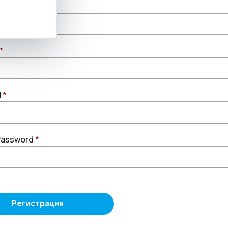
*
d
*
Password
*