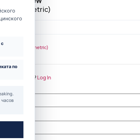
er Overview
ogy (Prometric)
йского
ицинского
на
250,00 $
 с
 to
Urology (Prometric)
ката по
ave an account?
Log In
ьзователя
*
eaking.
4 часов