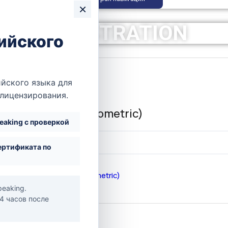
×
REGISTRATION
ийского
йского языка для
er Overview
 лицензирования.
ical Psychology (Prometric)
peaking с проверкой
на
250,00 $
ертификата по
 to
Clinical Psychology (Prometric)
peaking.
24 часов после
ave an account?
Log In