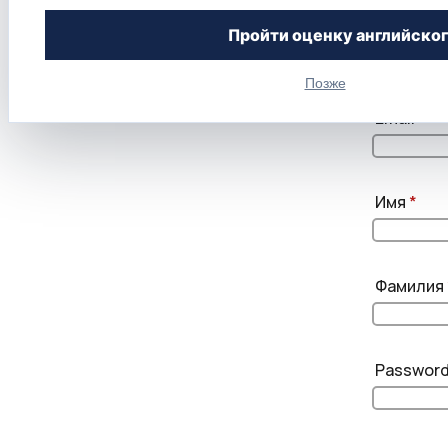
Имя пол
Пройти оценку английско
Позже
Email
*
Имя
*
Фамилия
Passwor