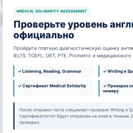
MEDICAL SOLIDARITY ASSESSMENT
Проверьте уровень англ
официально
Пройдите платную диагностическую оценку англи
Ord
IELTS, TOEFL, OET, PTE, Prometric и медицинского
Clin
✓ Listening, Reading, Grammar
✓ Writing и S
Це
✓ Сертификат Medical Solidarity
✓ Проверка с
номеру
Return
После отправки теста специалист проверит Writing и S
Сертификат/отчёт будет отправлен на email в течение 
проверки.
Already h