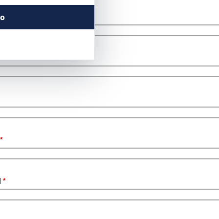
ьзователя
*
го
*
d
*