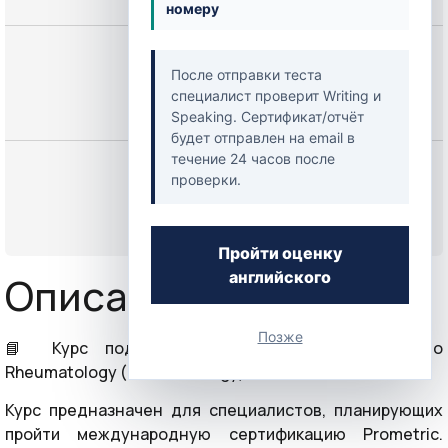
номеру
Цена
После отправки теста
250,00 $
специалист проверит Writing и
Speaking. Сертификат/отчёт
будет отправлен на email в
течение 24 часов после
Начать
проверки.
или
Войти
Пройти оценку
английского
Описание курса
Позже
📘 Курс подготовки к экзамену Prometric по
Rheumatology (Rheumatology)
Курс предназначен для специалистов, планирующих
пройти международную сертификацию Prometric.