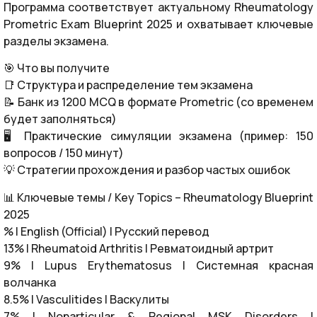
Программа соответствует актуальному Rheumatology
Prometric Exam Blueprint 2025 и охватывает ключевые
разделы экзамена.
🎯 Что вы получите
📑 Структура и распределение тем экзамена
📝 Банк из 1200 MCQ в формате Prometric (со временем
будет заполняться)
🖥️ Практические симуляции экзамена (пример: 150
вопросов / 150 минут)
💡 Стратегии прохождения и разбор частых ошибок
📊 Ключевые темы / Key Topics – Rheumatology Blueprint
2025
% | English (Official) | Русский перевод
13% | Rheumatoid Arthritis | Ревматоидный артрит
9% | Lupus Erythematosus | Системная красная
волчанка
8.5% | Vasculitides | Васкулиты
7% | Nonarticular & Regional MSK Disorders |