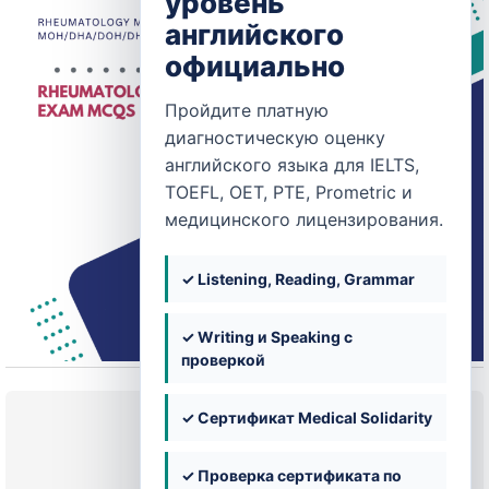
уровень
английского
официально
Пройдите платную
диагностическую оценку
английского языка для IELTS,
TOEFL, OET, PTE, Prometric и
медицинского лицензирования.
✓ Listening, Reading, Grammar
✓ Writing и Speaking с
проверкой
Текущее состояние
✓ Сертификат Medical Solidarity
НЕ ЗАПИСАН
✓ Проверка сертификата по