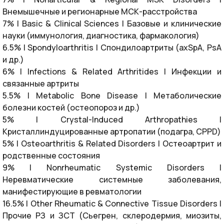
Внемышечные и регионарные МСК-расстройства
7% | Basic & Clinical Sciences | Базовые и клинические
науки (иммунология, диагностика, фармакология)
6.5% | Spondyloarthritis | Спондилоартриты (axSpA, PsA
и др.)
6% | Infections & Related Arthritides | Инфекции и
связанные артриты
5.5% | Metabolic Bone Disease | Метаболические
болезни костей (остеопороз и др.)
5% | Crystal-Induced Arthropathies |
Кристаллиндуцированные артропатии (подагра, CPPD)
5% | Osteoarthritis & Related Disorders | Остеоартрит и
родственные состояния
9% | Nonrheumatic Systemic Disorders |
Неревматические системные заболевания,
манифестирующие в ревматологии
16.5% | Other Rheumatic & Connective Tissue Disorders |
Прочие РЗ и ЗСТ (Сьегрен, склеродермия, миозиты,