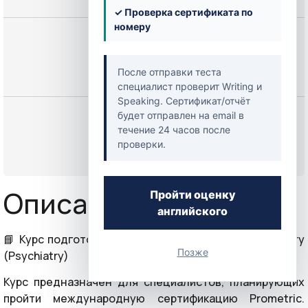
✓ Проверка сертификата по
номеру
Цена
250,00 $
После отправки теста
специалист проверит Writing и
Speaking. Сертификат/отчёт
Начать
будет отправлен на email в
течение 24 часов после
проверки.
или
Войти
Описание курса
Пройти оценку
английского
📘 Курс подготовки к экзамену Prometric по Psychiatry
Позже
(Psychiatry)
Курс предназначен для специалистов, планирующих
пройти международную сертификацию Prometric.