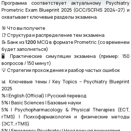
Программа соответствует актуальному Psychiatry
Prometric Exam Blueprint 2025 (GCC/SCFHS 2024–27) и
охватывает ключевые разделы экзамена.
🎯 Что вы получите
📑 Структура и распределение тем экзамена
📝 Банк из
1200
MCQ в формате Prometric (со временем
будет заполняться)
🖥️ Практические симуляции экзамена (пример: 150
вопросов / 150 минут)
💡 Стратегии прохождения и разбор частых ошибок
📊 Ключевые темы / Key Topics – Psychiatry Blueprint
2025
% | English (Official) | Русский перевод
5% | Basic Sciences | Базовые науки
5% | Psychopharmacology & Physical Therapies (ECT,
rTMS) | Психофармакология и физические методы
(ЭСТ, rTMS)
5% | Emergency Psychiatry | Неотложная психиатрия