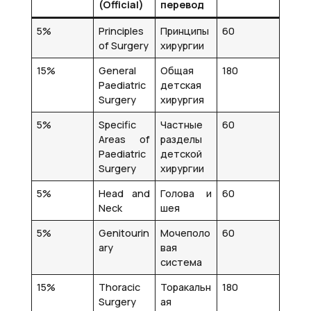
(Official)
перевод
5%
Principles
Принципы
60
of Surgery
хирургии
15%
General
Общая
180
Paediatric
детская
Surgery
хирургия
5%
Specific
Частные
60
Areas of
разделы
Paediatric
детской
Surgery
хирургии
5%
Head and
Голова и
60
Neck
шея
5%
Genitourin
Мочеполо
60
ary
вая
система
15%
Thoracic
Торакальн
180
Surgery
ая