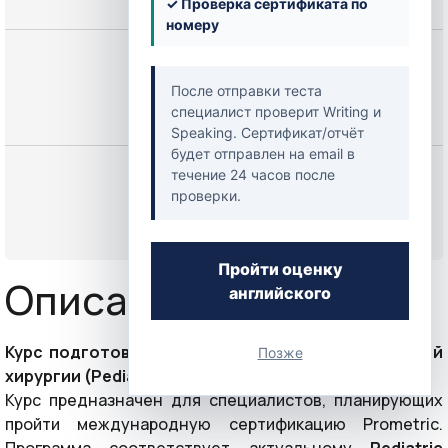
✓ Проверка сертификата по
номеру
Цена
250,00 $
После отправки теста
специалист проверит Writing и
Speaking. Сертификат/отчёт
будет отправлен на email в
Начать
течение 24 часов после
проверки.
или
Войти
Пройти оценку
Описание курса 📘
английского
Курс подготовки к экзамену Prometric по Детской
Позже
хирургии (Pediatric Surgery)
Курс предназначен для специалистов, планирующих
пройти международную сертификацию Prometric.