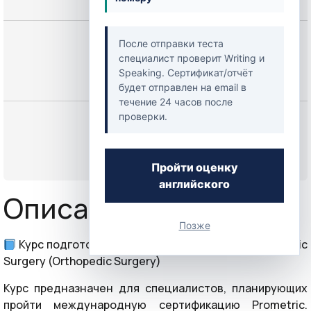
Цена
После отправки теста
специалист проверит Writing и
250,00 $
Speaking. Сертификат/отчёт
будет отправлен на email в
течение 24 часов после
проверки.
Начать
или
Войти
Пройти оценку
английского
Описание курса
Позже
Курс подготовки к экзамену Prometric по Orthopedic
Surgery (Orthopedic Surgery)
Курс предназначен для специалистов, планирующих
пройти международную сертификацию Prometric.