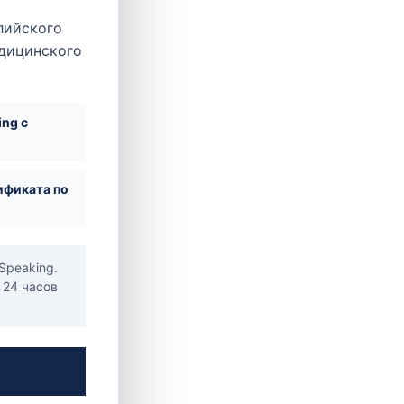
лийского
едицинского
ing с
ификата по
е
Speaking.
 24 часов