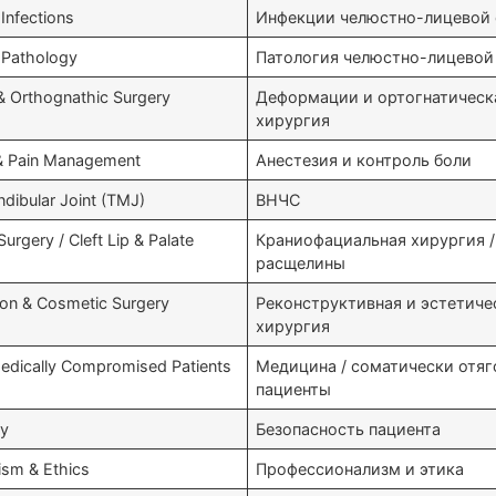
 Infections
Инфекции челюстно-лицевой 
l Pathology
Патология челюстно-лицевой
& Orthognathic Surgery
Деформации и ортогнатическ
хирургия
& Pain Management
Анестезия и контроль боли
ibular Joint (TMJ)
ВНЧС
Surgery / Cleft Lip & Palate
Краниофациальная хирургия /
расщелины
ion & Cosmetic Surgery
Реконструктивная и эстетиче
хирургия
Medically Compromised Patients
Медицина / соматически отя
пациенты
ty
Безопасность пациента
ism & Ethics
Профессионализм и этика