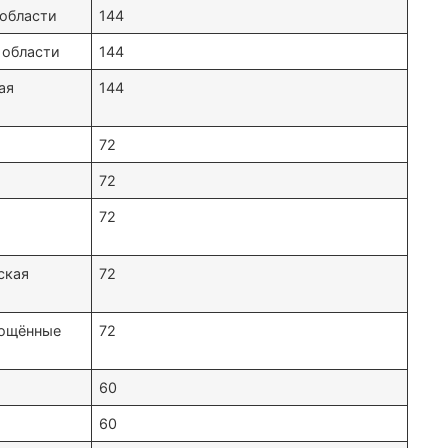
области
144
 области
144
ая
144
72
72
72
ская
72
гощённые
72
60
60