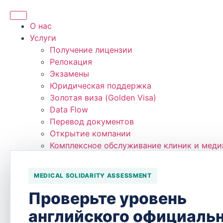
О нас
Услуги
Получение лицензии
Релокация
Экзамены
Юридическая поддержка
Золотая виза (Golden Visa)
Data Flow
Перевод документов
Открытие компании
Комплексное обслуживание клиник и меди
Онлайн тесты
Оценка английского
MEDICAL SOLIDARITY ASSESSMENT
Test Center
ACT®
Проверьте уровень
Pearson VUE
английского официаль
PSI