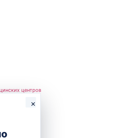
цинских центров
×
но