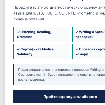
Полезное
Пройдите платную диагностическую оценку анг
Базы
языка для IELTS, TOEFL, OET, PTE, Prometric и м
База знаний
лицензирования.
База учреждений
База компаний
База языковых экзаменов
✓ Listening, Reading,
✓ Writing и Speak
Обучение
Grammar
проверкой
Медицинские экзамены
Языковые экзамены
✓ Сертификат Medical
✓ Проверка серт
Подсказки и помощь при трудоустройств
Solidarity
номеру
Страны
Оман
После отправки теста специалист проверит Writing и 
Бахрейн
Сертификат/отчёт будет отправлен на email в течение
Кувейт
после проверки.
Катар
Саудовская Аравия
ОАЭ
Пройти оценку английского
FAQ
Вакансии