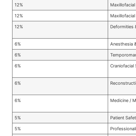
12%
Maxillofacial
12%
Maxillofacia
12%
Deformities 
6%
Anesthesia 
6%
Temporomand
6%
Craniofacial 
6%
Reconstruct
6%
Medicine / 
5%
Patient Safe
5%
Professional