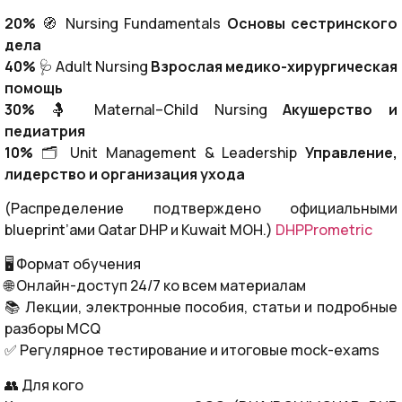
20%
🧭 Nursing Fundamentals
Основы сестринского
дела
40%
🩺 Adult Nursing
Взрослая медико-хирургическая
помощь
30%
🤱 Maternal–Child Nursing
Акушерство и
педиатрия
10%
🗂 Unit Management & Leadership
Управление,
лидерство и организация ухода
(Распределение подтверждено официальными
blueprint’ами Qatar DHP и Kuwait MOH.)
DHP
Prometric
🖥 Формат обучения
🌐 Онлайн-доступ 24/7 ко всем материалам
📚 Лекции, электронные пособия, статьи и подробные
разборы MCQ
✅ Регулярное тестирование и итоговые mock-exams
👥 Для кого