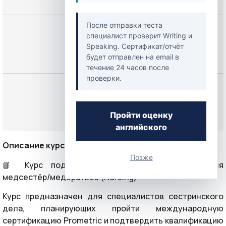
После отправки теста
Цена
специалист проверит Writing и
249,00 $
Speaking. Сертификат/отчёт
будет отправлен на email в
течение 24 часов после
проверки.
Начать
Пройти оценку
или
Войти
английского
Описание курса
Позже
📘 Курс подготовки к экзамену Prometric для
медсестёр/медбратьев (Nursing)
Курс предназначен для специалистов сестринского
дела, планирующих пройти международную
сертификацию Prometric и подтвердить квалификацию