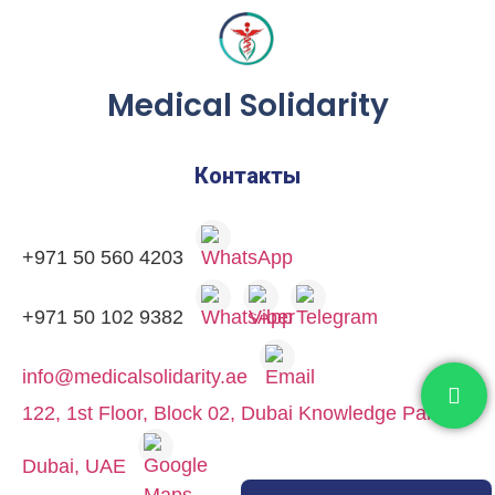
Fundamentals of Nursing
Medical Solidarity
Emergency and Critical Care
Community Health Nursing
Контакты
+971 50 560 4203
+971 50 102 9382
info@medicalsolidarity.ae
122, 1st Floor, Block 02, Dubai Knowledge Park,
Dubai, UAE