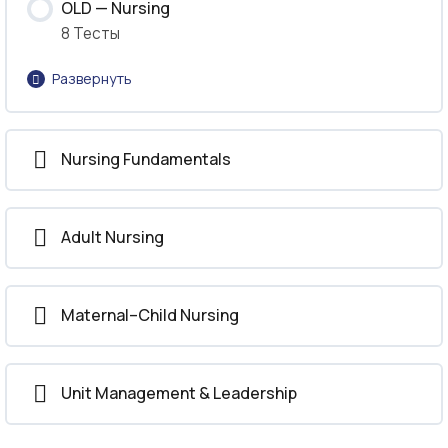
OLD — Nursing
8 Тесты
Развернуть
Урок Content
Nursing Fundamentals
Pharmacology for Nurses
Adult Nursing
Pediatric Nursing
Obstetric and Gynecological Nursing
Maternal–Child Nursing
Mental Health Nursing
Unit Management & Leadership
Medical-Surgical Nursing