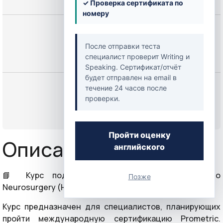
✓ Проверка сертификата по
номеру
Цена
250,00 $
После отправки теста
специалист проверит Writing и
Speaking. Сертификат/отчёт
будет отправлен на email в
Начать
течение 24 часов после
проверки.
или
Войти
Пройти оценку
Описание курса
английского
📘 Курс подготовки к экзамену Prometric по
Позже
Neurosurgery (Нейрохирургия)
Курс предназначен для специалистов, планирующих
пройти международную сертификацию Prometric.