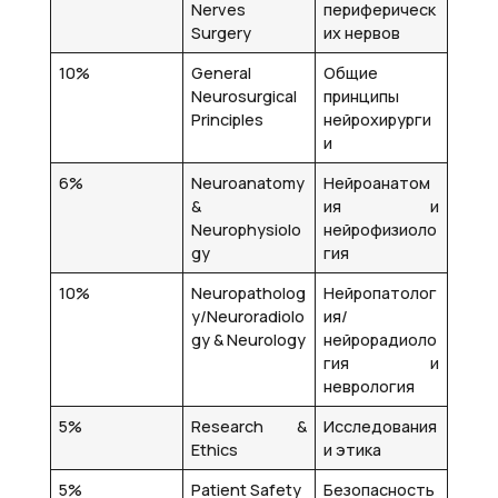
Nerves
периферическ
Surgery
их нервов
10%
General
Общие
Neurosurgical
принципы
Principles
нейрохирурги
и
6%
Neuroanatomy
Нейроанатом
&
ия и
Neurophysiolo
нейрофизиоло
gy
гия
10%
Neuropatholog
Нейропатолог
y/Neuroradiolo
ия/
gy & Neurology
нейрорадиоло
гия и
неврология
5%
Research &
Исследования
Ethics
и этика
5%
Patient Safety
Безопасность