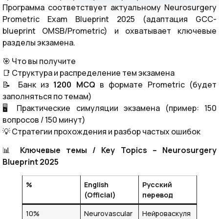
Программа соответствует актуальному Neurosurgery
Prometric Exam Blueprint 2025 (адаптация GCC-
blueprint OMSB/Prometric) и охватывает ключевые
разделы экзамена.
🎯 Что вы получите
📑 Структура и распределение тем экзамена
📝 Банк из
1200 MCQ
в формате Prometric (будет
заполняться по темам)
🖥 Практические симуляции экзамена (пример: 150
вопросов / 150 минут)
💡 Стратегии прохождения и разбор частых ошибок
📊
Ключевые темы / Key Topics – Neurosurgery
Blueprint 2025
%
English
Русский
(Official)
перевод
10%
Neurovascular
Нейроваскуля