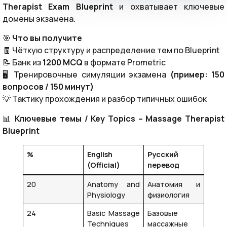
Therapist Exam Blueprint
и охватывает ключевые
домены экзамена.
🎯
Что вы получите
🧾 Чёткую структуру и распределение тем по Blueprint
📝 Банк из
1200 MCQ
в формате Prometric
🖥️ Тренировочные симуляции экзамена
(пример: 150
вопросов / 150 минут)
💡 Тактику прохождения и разбор типичных ошибок
📊
Ключевые темы / Key Topics – Massage Therapist
Blueprint
%
English
Русский
(Official)
перевод
20
Anatomy and
Анатомия и
Physiology
физиология
24
Basic Massage
Базовые
Techniques
массажные