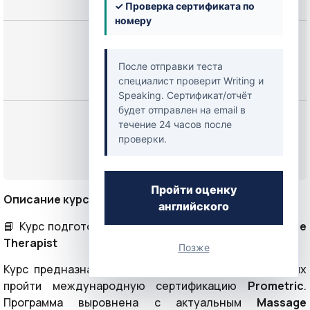
✓ Проверка сертификата по
номеру
Цена
250,00 $
После отправки теста
специалист проверит Writing и
Speaking. Сертификат/отчёт
будет отправлен на email в
Начать
течение 24 часов после
проверки.
или
Войти
Пройти оценку
Описание курса
английского
📘 Курс подготовки к экзамену
Prometric по Massage
Therapist
Позже
Курс предназначен для специалистов, планирующих
пройти международную сертификацию
Prometric
.
Программа выровнена с актуальным
Massage