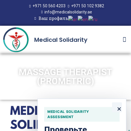
+971 50 560 4203
+971 50 102 9382
info@medicalsolidarity.ae
Ваш профиль
Medical Solidarity
MASSAGE THERAPIST
(PROMETRIC)
×
MEDICAL SOLIDARITY
ASSESSMENT
Проверьте