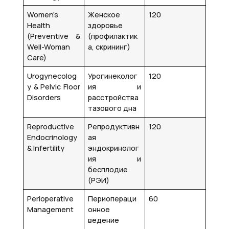
Women’s
Женское
120
Health
здоровье
(Preventive &
(профилактик
Well-Woman
а, скрининг)
Care)
Urogynecolog
Урогинеколог
120
y & Pelvic Floor
ия и
Disorders
расстройства
тазового дна
Reproductive
Репродуктивн
120
Endocrinology
ая
& Infertility
эндокринолог
ия и
бесплодие
(РЭИ)
Perioperative
Периопераци
60
Management
онное
ведение