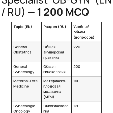
/ RU) —
1 200 MCQ
Topic (EN)
Раздел (RU)
Учебный
объём
(вопросов)
General
Общая
220
Obstetrics
акушерская
практика
General
Общая
220
Gynecology
гинекология
Maternal-Fetal
Материнско-
160
Medicine
плодовая
медицина
(MFM)
Gynecologic
Онкогинеколо
120
Oncology
гия