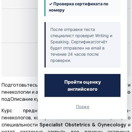
✓ Проверка сертификата по
номеру
Цена
249,00 $
После отправки теста
специалист проверит Writing и
Speaking. Сертификат/отчёт
будет отправлен на email в
Начать
течение 24 часов после
проверки.
или
Войти
Пройти оценку
Подготовьтесь к экзаменам
Prometric
в области
английского
гинекологии и акушерства с помощью
1200 тщательно
подОписание курса
Позже
Курс предназначен для врачей-акушеров-
гинекологов, которые готовятся к Prometric (DHA) по
специальности
Specialist Obstetrics & Gynecology
и
хотят системно закрыть все домены экзамена.