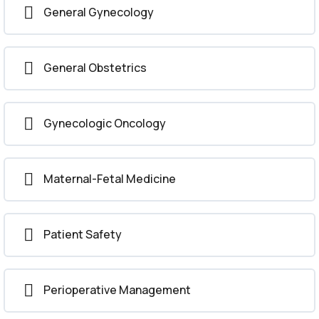
General Gynecology
Obstetric Practice
General Obstetrics
Critical Clinical Scenarios in Obstetrics and
Gynaecology
Gynecologic Oncology
Pharmacology in Gynaecology and Obstetrics
MCQs for Prometric Exam Preparation
Maternal-Fetal Medicine
Patient Safety
Perioperative Management