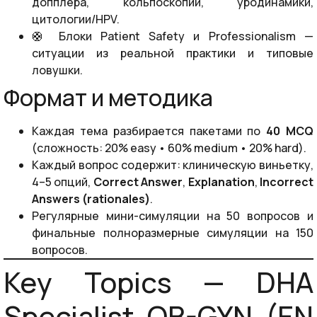
допплера, кольпоскопии, уродинамики,
цитологии/HPV.
🛟 Блоки Patient Safety и Professionalism —
ситуации из реальной практики и типовые
ловушки.
Формат и методика
Каждая тема разбирается пакетами по
40 MCQ
(сложность: 20% easy • 60% medium • 20% hard).
Каждый вопрос содержит: клиническую виньетку,
4–5 опций,
Correct Answer
,
Explanation
,
Incorrect
Answers (rationales)
.
Регулярные мини-симуляции на 50 вопросов и
финальные полноразмерные симуляции на 150
вопросов.
Key Topics — DHA
Specialist OB-GYN (EN