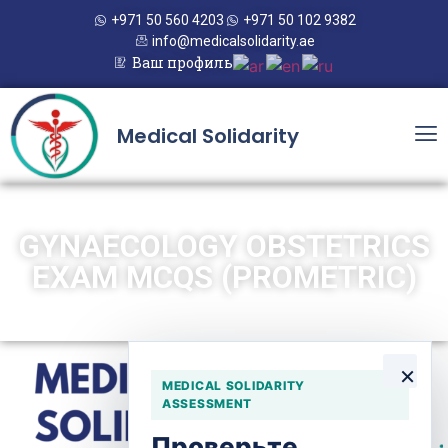
+971 50 560 4203
+971 50 102 9382
info@medicalsolidarity.ae
Ваш профиль
Medical Solidarity
GYNAECOLOGY OBSTETRICS
EXAM MCQS (PROMETRIC)
×
MEDICAL SOLIDARITY
ASSESSMENT
Проверьте