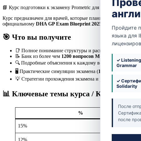
Пров
📘 Курс подготовки к экзамену Prometric для врачей общей пра
англ
Курс предназначен для врачей, которые планируют пройти м
официальному
DHA GP Exam Blueprint 2025
и охватывает все
Пройдите п
языка для I
🎯 Что вы получите
лицензиров
📑 Полное понимание структуры и распределения тем эк
📝 Банк из более чем
1200 вопросов MCQ
, приближённых
✓ Listening
🔍 Подробные объяснения к каждому вопросу (правильны
Grammar
🖥️ Практические симуляции экзамена (
150 вопросов / 150
💡 Стратегии прохождения экзамена и разбор частых ош
✓ Сертифи
Solidarity
📊 Ключевые темы курса / Key Topics –
После отпр
%
Сертификат
после про
15%
12%