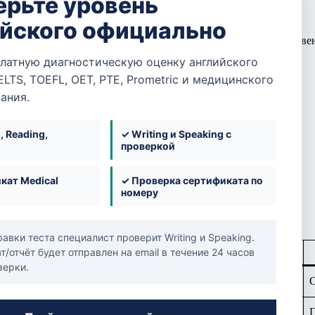
ерьте уровень
ктики (GP)
ПОЛЕЗНОЕ
ийского официально
еждународную сертификацию
Prometric
и подтвердить свой урове
БАЗЫ
 ключевые разделы, проверяемые на экзамене.
латную диагностическую оценку английского
БАЗА ЗНАНИЙ
ELTS, TOEFL, OET, PTE, Prometric и медицинского
БАЗА УЧРЕЖДЕНИЙ
БАЗА КОМПАНИЙ
ания.
БАЗА ЯЗЫКОВЫХ ЭКЗАМЕНОВ
замена
 к формату Prometric
ОБУЧЕНИЕ
, Reading,
✓ Writing и Speaking с
е и неправильные ответы)
проверкой
МЕДИЦИНСКИЕ ЭКЗАМЕНЫ
 минут
)
ЯЗЫКОВЫЕ ЭКЗАМЕНЫ
ибок
кат Medical
✓ Проверка сертификата по
ПОДСКАЗКИ И ПОМОЩЬ ПРИ ТРУДОУСТРОЙСТВЕ
номеру
СТРАНЫ
 DHA GP Exam Blueprint 2025
ОМАН
БАХРЕЙН
авки теста специалист проверит Writing и Speaking.
КУВЕЙТ
English (Official Blueprint)
/отчёт будет отправлен на email в течение 24 часов
КАТАР
верки.
САУДОВСКАЯ АРАВИЯ
❤️ Cardiovascular
С
ОАЭ
FAQ
🌬️ Respiratory