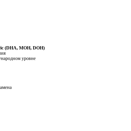
ric (DHA, MOH, DOH)
ния
ународном уровне
замена