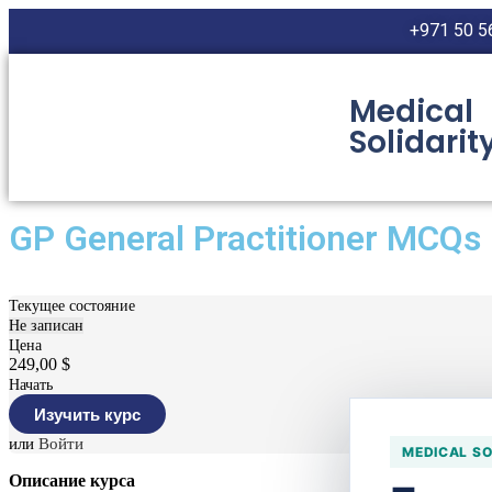
+971 50 5
Medical
Solidarit
GP General Practitioner MCQs 
Текущее состояние
Не записан
Цена
249,00 $
Начать
или
Войти
MEDICAL SO
Описание курса