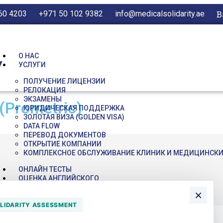
60 4203
+971 50 102 9382
info@medicalsolidarity.ae
В
О НАС
y
УСЛУГИ
ПОЛУЧЕНИЕ ЛИЦЕНЗИИ
РЕЛОКАЦИЯ
ЭКЗАМЕНЫ
(Prometric)
ЮРИДИЧЕСКАЯ ПОДДЕРЖКА
ЗОЛОТАЯ ВИЗА (GOLDEN VISA)
DATA FLOW
ПЕРЕВОД ДОКУМЕНТОВ
ОТКРЫТИЕ КОМПАНИИ
КОМПЛЕКСНОЕ ОБСЛУЖИВАНИЕ КЛИНИК И МЕДИЦИНСКИ
ОНЛАЙН ТЕСТЫ
ОЦЕНКА АНГЛИЙСКОГО
TEST CENTER
×
ACT®
LIDARITY ASSESSMENT
PEARSON VUE
PSI