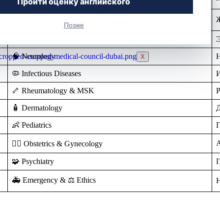
Пройти оценку английского
ВАКАНСИИ
🍽️ Gastrointestinal
Ж
РЕГИСТРАЦИЯ
Позже
БЛОГ
🔬 Endocrinology
КОНТАКТЫ
🧠 Neurology
X
🦠 Infectious Diseases
🦴 Rheumatology & MSK
Р
🧴 Dermatology
👶 Pediatrics
А
👩‍⚕️ Obstetrics & Gynecology
🧩 Psychiatry
🚑 Emergency & ⚖️ Ethics
Н