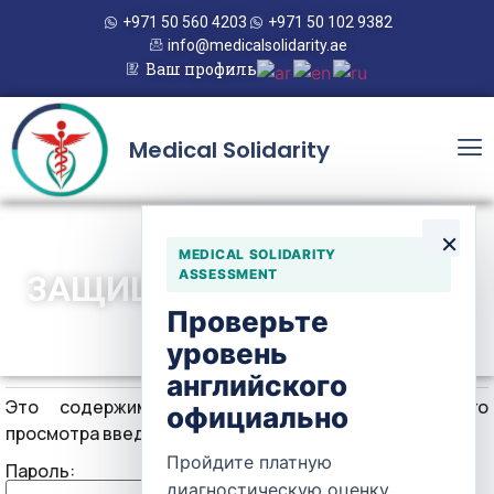
+971 50 560 4203
+971 50 102 9382
info@medicalsolidarity.ae
Ваш профиль
Medical Solidarity
×
MEDICAL SOLIDARITY
ASSESSMENT
ЗАЩИЩЕНО: GENSURGERY
Проверьте
уровень
английского
Это содержимое защищено паролем. Для его
официально
просмотра введите, пожалуйста, пароль:
Пройдите платную
Пароль:
диагностическую оценку