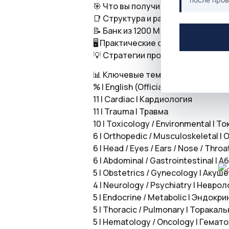
🎯 Что вы получите
📑 Структура и распределение те
📝 Банк из 1200 MCQ в формате Pr
🖥 Практические симуляции экзаме
💡 Стратегии прохождения и раз
📊 Ключевые темы / Key Topics – E
% | English (Official) | Русский пер
11 | Cardiac | Кардиология
11 | Trauma | Травма
10 | Toxicology / Environmental |
6 | Orthopedic / Musculoskeletal
6 | Head / Eyes / Ears / Nose / Throa
6 | Abdominal / Gastrointestinal |
5 | Obstetrics / Gynecology | Аку
4 | Neurology / Psychiatry | Невро
5 | Endocrine / Metabolic | Эндок
5 | Thoracic / Pulmonary | Торака
5 | Hematology / Oncology | Гемат