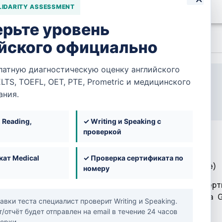
LIDARITY ASSESSMENT
ACT®
рьте уровень
PEARSON VUE
PSI
йского официально
ПОЛЕЗНОЕ
латную диагностическую оценку английского
Цена
БАЗЫ
ELTS, TOEFL, OET, PTE, Prometric и медицинского
250,00 $
ания.
БАЗА ЗНАНИЙ
БАЗА УЧРЕЖДЕНИЙ
, Reading,
✓ Writing и Speaking с
БАЗА КОМПАНИЙ
рса
проверкой
БАЗА ЯЗЫКОВЫХ ЭКЗАМЕНОВ
ОБУЧЕНИЕ
ат Medical
✓ Проверка сертификата по
rometric по Неотложной медицине (Emergency Medicine)
номеру
МЕДИЦИНСКИЕ ЭКЗАМЕНЫ
алистов, планирующих пройти международную серти
ЯЗЫКОВЫЕ ЭКЗАМЕНЫ
ergency Medicine Exam Blueprint 2025 для региона 
авки теста специалист проверит Writing и Speaking.
ПОДСКАЗКИ И ПОМОЩЬ ПРИ ТРУДОУСТРОЙСТВЕ
/отчёт будет отправлен на email в течение 24 часов
СТРАНЫ
ерки.