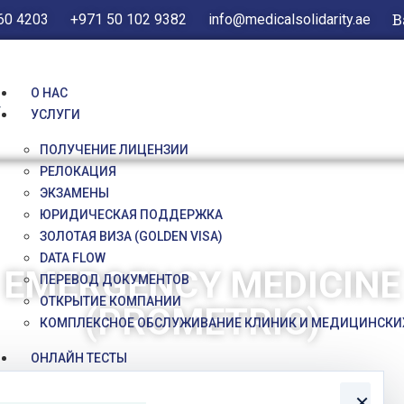
В
60 4203
+971 50 102 9382
info@medicalsolidarity.ae
О НАС
y
УСЛУГИ
ПОЛУЧЕНИЕ ЛИЦЕНЗИИ
РЕЛОКАЦИЯ
ЭКЗАМЕНЫ
ЮРИДИЧЕСКАЯ ПОДДЕРЖКА
ЗОЛОТАЯ ВИЗА (GOLDEN VISA)
DATA FLOW
EMERGENCY MEDICINE
ПЕРЕВОД ДОКУМЕНТОВ
ОТКРЫТИЕ КОМПАНИИ
(PROMETRIC)
КОМПЛЕКСНОЕ ОБСЛУЖИВАНИЕ КЛИНИК И МЕДИЦИНСКИ
ОНЛАЙН ТЕСТЫ
ОЦЕНКА АНГЛИЙСКОГО
×
TEST CENTER