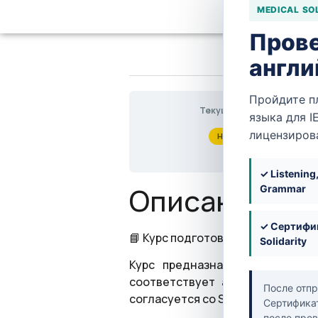
MEDICAL SO
Прове
англи
Пройдите п
Текущее состояние
языка для I
лицензиров
НЕ ЗАПИСАН
✓ Listening
Описание ку
Grammar
✓ Сертифик
📘 Курс подготовки к экзамену P
Solidarity
Курс предназначен для специ
соответствует актуальному Em
После отпр
согласуется со SCFHS).
Сертификат
после пров