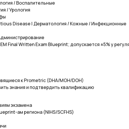
нология / Воспалительные
гия / Урология
офы
fectious Disease | Дерматология / Кожные / Инфекционные
а / Администрирование
M Final Written Exam Blueprint; допускается ±5% у регул
овящиеся к Prometric (DHA/MOH/DOH)
ить знания и подтвердить квалификацию
виям экзамена
eprint-ам региона (NIHS/SCFHS)
ачи