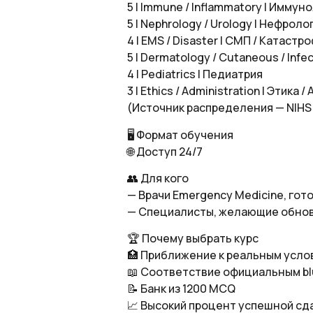
5 | Immune / Inflammatory | Имму
5 | Nephrology / Urology | Нефроло
4 | EMS / Disaster | СМП / Катастр
5 | Dermatology / Cutaneous / In
4 | Pediatrics | Педиатрия
3 | Ethics / Administration | Этик
(Источник распределения — NIHS E
🖥 Формат обучения
🌐 Доступ 24/7
👥 Для кого
— Врачи Emergency Medicine, гот
— Специалисты, желающие обнов
🏆 Почему выбрать курс
🏥 Приближение к реальным усло
📖 Соответствие официальным blu
📝 Банк из 1200 MCQ
📈 Высокий процент успешной сд