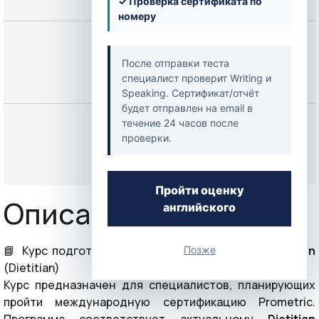
✓ Проверка сертификата по
номеру
Цена
250,00 $
После отправки теста
специалист проверит Writing и
Speaking. Сертификат/отчёт
будет отправлен на email в
Начать
течение 24 часов после
проверки.
или
Войти
Пройти оценку
Описание курса
английского
📘 Курс подготовки к экзамену Prometric по
Dietician
Позже
(Dietitian)
Курс предназначен для специалистов, планирующих
пройти международную сертификацию Prometric.