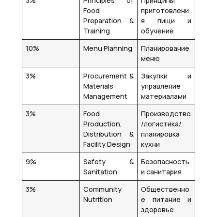
3%
Principles of
Принципы
Food
приготовлени
Preparation &
я пищи и
Training
обучение
10%
Menu Planning
Планирование
меню
3%
Procurement &
Закупки и
Materials
управление
Management
материалами
3%
Food
Производство
Production,
/логистика/
Distribution &
планировка
Facility Design
кухни
9%
Safety &
Безопасность
Sanitation
и санитария
3%
Community
Общественно
Nutrition
е питание и
здоровье