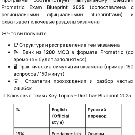
Программа соответствует актуальному
Dietitian
Prometric Exam Blueprint
2025
(сопоставлена с
региональными официальными blueprint’ами) и
охватывает ключевые разделы экзамена.
🎯 Что вы получите
📑 Структура и распределение тем экзамена
📝 Банк из
1200
MCQ в формате Prometric (со
временем будет заполняться)
🖥️ Практические симуляции экзамена (пример: 150
вопросов / 150 минут)
💡 Стратегии прохождения и разбор частых
ошибок
📊 Ключевые темы / Key Topics – Dietitian Blueprint 2025
%
English
Русский
(Official-
перевод
style)
15%
Fundamentals
Основы