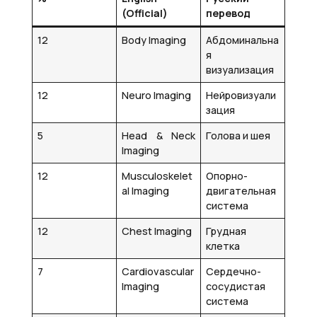
(Official)
перевод
12
Body Imaging
Абдоминальна
я
визуализация
12
Neuro Imaging
Нейровизуали
зация
5
Head & Neck
Голова и шея
Imaging
12
Musculoskelet
Опорно-
al Imaging
двигательная
система
12
Chest Imaging
Грудная
клетка
7
Cardiovascular
Сердечно-
Imaging
сосудистая
система