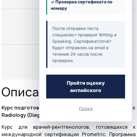
✓ Проверка сертификата по
номеру
Цена
250,00 $
После отправки теста
специалист проверит Writing и
Speaking. Сертификат/отчёт
будет отправлен на email в
Начать
течение 24 часов после
проверки.
или
Войти
Пройти оценку
Описание курса
английского
Курс подготовки к экзамену Prometric по Diagnostic
Позже
Radiology (Diagnostic Radiology)
Курс для врачей-рентгенологов, готовящихся к
международной сертификации Prometric. Программа