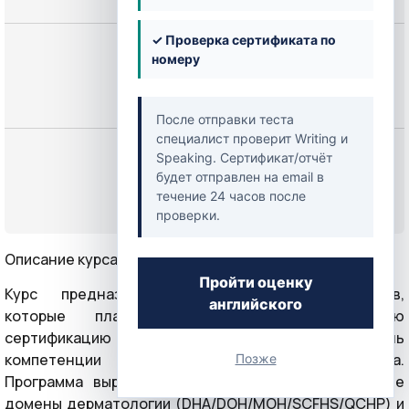
✓ Проверка сертификата по
Цена
номеру
249,00 $
После отправки теста
специалист проверит Writing и
Начать
Speaking. Сертификат/отчёт
будет отправлен на email в
течение 24 часов после
или
Войти
проверки.
Описание курса
Пройти оценку
Курс предназначен для врачей-дерматологов,
английского
которые планируют пройти международную
сертификацию Prometric и подтвердить уровень
компетенции в странах Персидского залива.
Позже
Программа выровнена под реальные тематические
домены дерматологии (DHA/DOH/MOH/SCFHS/QCHP) и