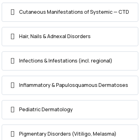
Dermatologist MCQs Part 3
Cutaneous Manifestations of Systemic — CTD
Dermatologist MCQs Part 4
Hair, Nails & Adnexal Disorders
Dermatologist MCQs Part 5
Infections & Infestations (incl. regional)
Inflammatory & Papulosquamous Dermatoses
Pediatric Dermatology
Pigmentary Disorders (Vitiligo, Melasma)