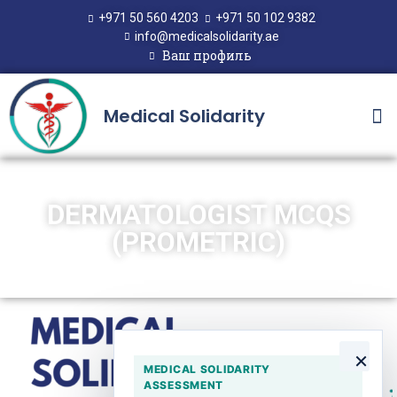
+971 50 560 4203
+971 50 102 9382
info@medicalsolidarity.ae
Ваш профиль
Medical Solidarity
DERMATOLOGIST MCQS
(PROMETRIC)
×
MEDICAL SOLIDARITY
ASSESSMENT