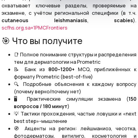
охватывает ключевые разделы, проверяемые на
экзамене, с учётом региональной специфики (в т.ч.
cutaneous leishmaniasis
,
scabies
).
scfhs.org.sa+1
PMC
Frontiers
🎯 Что вы получите
📑 Полное понимание структуры и распределения
тем для дерматологии на Prometric
📝 Банк из
800–1200+
MCQ, приближённых к
формату Prometric (best-of-five)
🔍 Подробные объяснения к каждому вопросу
(почему верно/почему нет)
🖥️ Практические симуляции экзамена (
150
вопросов / 180 минут
)
💡 Тактики прохождения, частые ловушки и «next
best step»-мышление
🧭 Акценты на регион: лейшманиоз, чесотка,
фотодерматозы, витилиго, косметология и