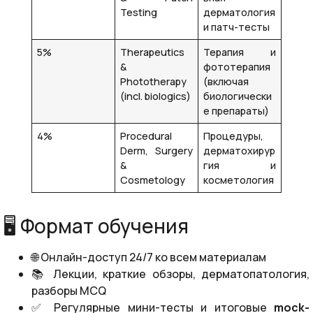
Testing
дерматология
и патч-тесты
5%
Therapeutics
Терапия и
&
фототерапия
Phototherapy
(включая
(incl. biologics)
биологически
е препараты)
4%
Procedural
Процедуры,
Derm, Surgery
дерматохирур
&
гия и
Cosmetology
косметология
🖥️ Формат обучения
🌐 Онлайн-доступ 24/7 ко всем материалам
📚 Лекции, краткие обзоры, дерматопатология,
разборы MCQ
✅ Регулярные мини-тесты и итоговые
mock-