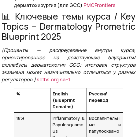
дерматохирургия (для GCC)
PMC
Frontiers
📊 Ключевые темы курса / Key
Topics – Dermatology Prometric
Blueprint 2025
(Проценты — распределение внутри курса,
ориентированное на действующие блупринты/
силлабусы дерматологии GCC; итоговая структура
экзамена может незначительно отличаться у разных
регуляторов.)
scfhs.org.sa+1
%
English
Русский
(Blueprint
перевод
Domains)
18%
Inflammatory &
Воспалительн
Papulosquamo
ые и
us
папулосквамо