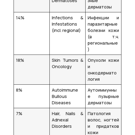
Dermatoses
зные
дерматозы
14%
Infections &
Инфекции и
Infestations
паразитарные
(incl. regional)
болезни кожи
(в т.ч.
региональные
)
18%
Skin Tumors &
Опухоли кожи
Oncology
и
онкодермато
логия
8%
Autoimmune
Аутоиммунны
Bullous
е пузырные
Diseases
дерматозы
7%
Hair, Nails &
Патология
Adnexal
волос, ногтей
Disorders
и придатков
кожи