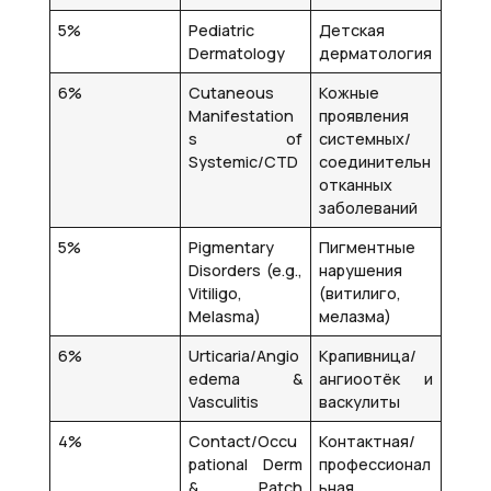
5%
Pediatric
Детская
Dermatology
дерматология
6%
Cutaneous
Кожные
Manifestation
проявления
s of
системных/
Systemic/CTD
соединительн
отканных
заболеваний
5%
Pigmentary
Пигментные
Disorders (e.g.,
нарушения
Vitiligo,
(витилиго,
Melasma)
мелазма)
6%
Urticaria/Angio
Крапивница/
edema &
ангиоотёк и
Vasculitis
васкулиты
4%
Contact/Occu
Контактная/
pational Derm
профессионал
& Patch
ьная