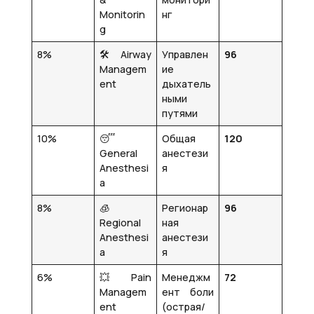
Monitorin
нг
g
8%
🛠️ Airway
Управлен
96
Managem
ие
ent
дыхатель
ными
путями
10%
😴
Общая
120
General
анестези
Anesthesi
я
a
8%
🧊
Регионар
96
Regional
ная
Anesthesi
анестези
a
я
6%
💥 Pain
Менеджм
72
Managem
ент боли
ent
(острая/