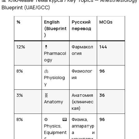
📊 Ключевые темы курса / Key Topics — Anesthesiology
Blueprint (UAE/GCC)
%
English
Русский
MCQs
(Blueprint
перевод
)
12%
💊
Фармакол
144
Pharmacol
огия
ogy
8%
🫁
Физиолог
96
Physiolog
ия
y
3%
🧬
Анатомия
36
Anatomy
(клиничес
кая)
8%
⚙️📟
Физика,
96
Physics,
аппаратур
Equipment
а и
&
монитори