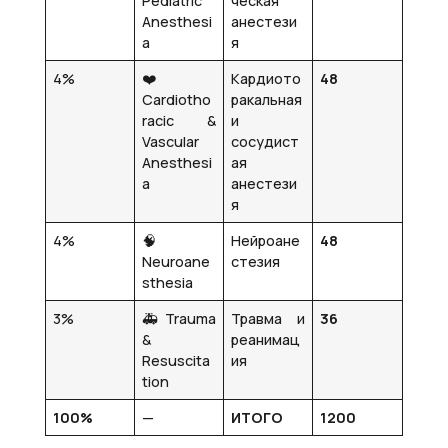
Pediatric
ческая
Anesthesi
анестези
a
я
4%
❤️
Кардиото
48
Cardiotho
ракальная
racic &
и
Vascular
сосудист
Anesthesi
ая
a
анестези
я
4%
🧠
Нейроане
48
Neuroane
стезия
sthesia
3%
🚑 Trauma
Травма и
36
&
реанимац
Resuscita
ия
tion
100%
—
ИТОГО
1200