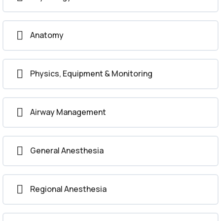
Anesthetic Drugs
Patient Monitoring
Anatomy
Complications of Anesthesia and Their
Physics, Equipment & Monitoring
Management
Airway Management
General Anesthesia
Regional Anesthesia