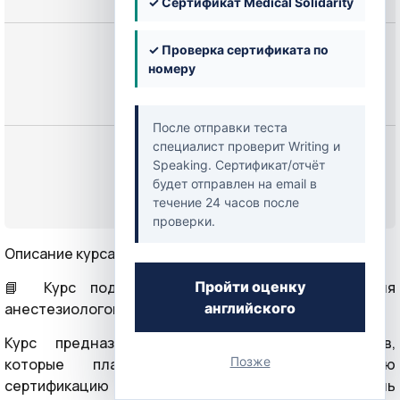
✓ Сертификат Medical Solidarity
Цена
✓ Проверка сертификата по
номеру
249,00 $
После отправки теста
специалист проверит Writing и
Начать
Speaking. Сертификат/отчёт
будет отправлен на email в
течение 24 часов после
или
Войти
проверки.
Описание курса
Пройти оценку
📘 Курс подготовки к экзамену Prometric для
английского
анестезиологов (Anesthesiology)
Курс предназначен для врачей-анестезиологов,
Позже
которые планируют пройти международную
сертификацию Prometric и подтвердить уровень