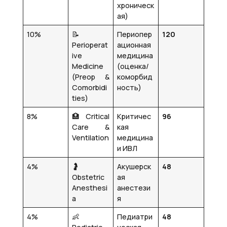
хроническ
ая)
10%
📝
Периопер
120
Perioperat
ационная
ive
медицина
Medicine
(оценка/
(Preop &
коморбид
Comorbidi
ность)
ties)
8%
🏥 Critical
Критичес
96
Care &
кая
Ventilation
медицина
и ИВЛ
4%
🤰
Акушерск
48
Obstetric
ая
Anesthesi
анестези
a
я
4%
👶
Педиатри
48