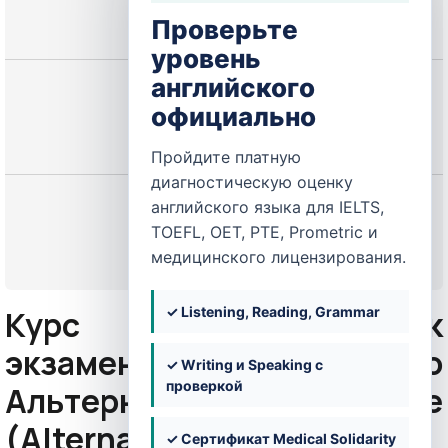
НЕ ЗАПИСАН
Проверьте
уровень
английского
Цена
официально
250,00 $
Пройдите платную
диагностическую оценку
Начать
английского языка для IELTS,
TOEFL, OET, PTE, Prometric и
медицинского лицензирования.
или
Войти
Курс подготовки к
✓ Listening, Reading, Grammar
экзамену Prometric по
✓ Writing и Speaking с
проверкой
Альтернативной медицине
(Alternative Medicine)
✓ Сертификат Medical Solidarity