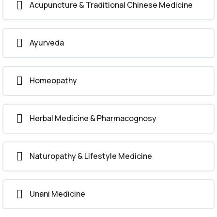
Acupuncture & Traditional Chinese Medicine
Diagnostics in Complementary Medicine
Treatment & Therapeutic Protocols
Ayurveda
Homeopathy
Herbal Medicine & Pharmacognosy
Naturopathy & Lifestyle Medicine
Unani Medicine