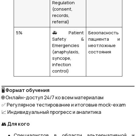
Regulation
(consent,
records,
referral)
5%
🚑 Patient
Безопасность
Safety &
пациента и
Emergencies
неотложные
(anaphylaxis,
состояния
syncope,
infection
control)
🖥️
Формат обучения
🌐 Онлайн-доступ 24/7 ко всем материалам
✅ Регулярное тестирование и итоговые mock-exam
📈 Индивидуальный прогресс и аналитика
👥
Для кого
Специалистов в области альтернативной и