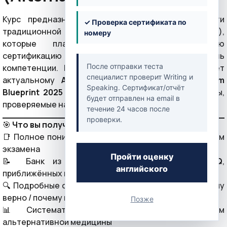
Курс предназначен для специалистов в области
✓ Проверка сертификата по
традиционной и альтернативной медицины (TCAM),
номеру
которые планируют пройти международную
сертификацию Prometric и подтвердить уровень
После отправки теста
компетенции. Программа полностью соответствует
специалист проверит Writing и
актуальному
Alternative Medicine Prometric Exam
Speaking. Сертификат/отчёт
Blueprint 2025
и охватывает все ключевые разделы,
будет отправлен на email в
проверяемые на экзамене.
течение 24 часов после
проверки.
🎯
Что вы получите
📑 Полное понимание структуры и распределения тем
экзамена
Пройти оценку
📝 Банк из более чем
1200 вопросов MCQ
,
английского
приближённых к формату Prometric
🔍 Подробные объяснения к каждому вопросу (почему
верно / почему нет)
Позже
📊 Систематизация знаний по всем разделам
альтернативной медицины