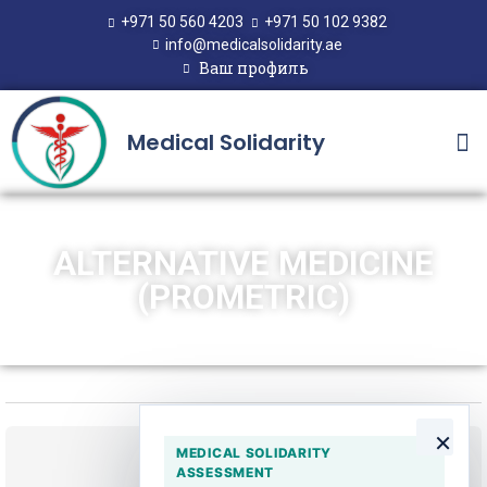
+971 50 560 4203
+971 50 102 9382
info@medicalsolidarity.ae
Ваш профиль
Medical Solidarity
ALTERNATIVE MEDICINE
(PROMETRIC)
×
Текущее состояние
MEDICAL SOLIDARITY
ASSESSMENT