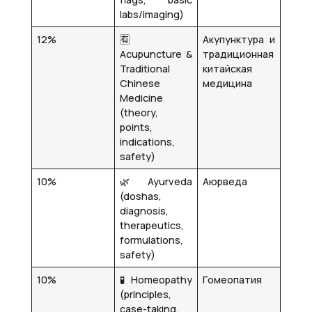
labs/imaging)
12%
🈶
Акупунктура и
Acupuncture &
традиционная
Traditional
китайская
Chinese
медицина
Medicine
(theory,
points,
indications,
safety)
10%
🌿 Ayurveda
Аюрведа
(doshas,
diagnosis,
therapeutics,
formulations,
safety)
10%
🧪 Homeopathy
Гомеопатия
(principles,
case-taking,