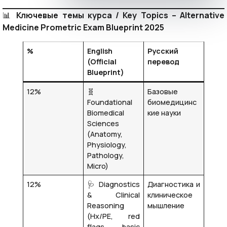
📊
Ключевые темы курса / Key Topics – Alternative
Medicine Prometric Exam Blueprint 2025
%
English
Русский
(Official
перевод
Blueprint)
12%
🧬
Базовые
Foundational
биомедицинс
Biomedical
кие науки
Sciences
(Anatomy,
Physiology,
Pathology,
Micro)
12%
🩺 Diagnostics
Диагностика и
& Clinical
клиническое
Reasoning
мышление
(Hx/PE, red
flags, basic