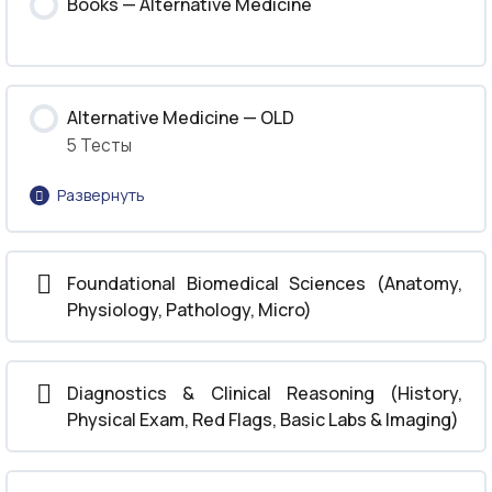
Books — Alternative Medicine
Alternative Medicine — OLD
5 Тесты
Развернуть
Урок Content
Foundational Biomedical Sciences (Anatomy,
Physiology, Pathology, Micro)
Acupuncture & Meridian Points
Traditional Chinese Medicine (TCM)
Diagnostics & Clinical Reasoning (History,
Physical Exam, Red Flags, Basic Labs & Imaging)
Anatomy & Physiology