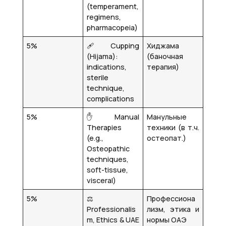
(temperament,
regimens,
pharmacopeia)
5%
🩹 Cupping
Хиджама
(Hijama):
(баночная
indications,
терапия)
sterile
technique,
complications
5%
✋ Manual
Манульные
Therapies
техники (в т.ч.
(e.g.,
остеопат.)
Osteopathic
techniques,
soft-tissue,
visceral)
5%
⚖️
Профессиона
Professionalis
лизм, этика и
m, Ethics & UAE
нормы ОАЭ