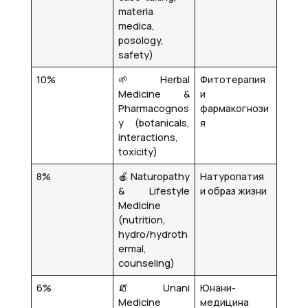
materia
medica,
posology,
safety)
10%
🌱 Herbal
Фитотерапия
Medicine &
и
Pharmacognos
фармакогнози
y (botanicals,
я
interactions,
toxicity)
8%
🍎 Naturopathy
Натуропатия
& Lifestyle
и образ жизни
Medicine
(nutrition,
hydro/hydroth
ermal,
counseling)
6%
🧯 Unani
Юнани-
Medicine
медицина