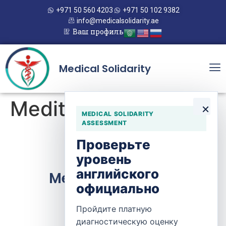
+971 50 560 4203
+971 50 102 9382
info@medicalsolidarity.ae
Ваш профиль
Medical Solidarity
Mediteam
×
MEDICAL SOLIDARITY
ASSESSMENT
Проверьте
уровень
английского
Medical Solidarity
официально
Пройдите платную
Контакты
диагностическую оценку