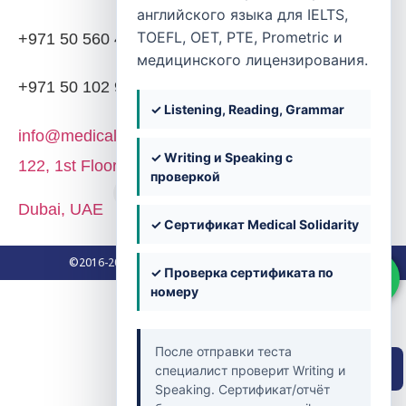
английского языка для IELTS,
TOEFL, OET, PTE, Prometric и
+971 50 560 4203
медицинского лицензирования.
+971 50 102 9382
✓ Listening, Reading, Grammar
info@medicalsolidarity.ae
✓ Writing и Speaking с
122, 1st Floor, Block 02, Dubai Knowledge Park,
проверкой
Dubai, UAE
✓ Сертификат Medical Solidarity
©2016-2026. Medical Solidarity. All Rights Reserved.
✓ Проверка сертификата по
номеру
После отправки теста
Быстрая навигация
специалист проверит Writing и
Speaking. Сертификат/отчёт