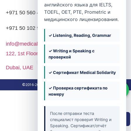
английского языка для IELTS,
TOEFL, OET, PTE, Prometric и
+971 50 560 4203
медицинского лицензирования.
+971 50 102 9382
✓ Listening, Reading, Grammar
info@medicalsolidarity.ae
✓ Writing и Speaking с
122, 1st Floor, Block 02, Dubai Knowledge Park,
проверкой
Dubai, UAE
✓ Сертификат Medical Solidarity
©2016-2026. Medical Solidarity. All Rights Reserved.
✓ Проверка сертификата по
номеру
После отправки теста
Быстрая навигация
специалист проверит Writing и
Speaking. Сертификат/отчёт