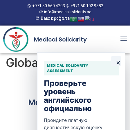
+971 50 560 4203
+971 50 102 9382
info@medicalsolidarity.ae
Ваш профиль
Medical Solidarity
Global Med Connect
×
MEDICAL SOLIDARITY
ASSESSMENT
Проверьте
уровень
английского
Medical Solidarity
официально
Пройдите платную
Контакты
диагностическую оценку