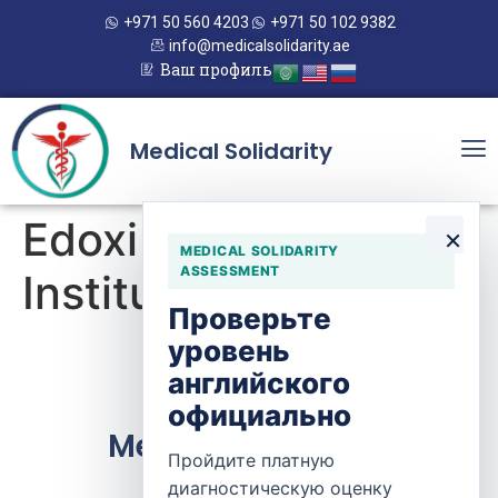
+971 50 560 4203
+971 50 102 9382
info@medicalsolidarity.ae
Ваш профиль
Medical Solidarity
Edoxi Training
×
MEDICAL SOLIDARITY
ASSESSMENT
Institute
Проверьте
уровень
английского
официально
Medical Solidarity
Пройдите платную
диагностическую оценку