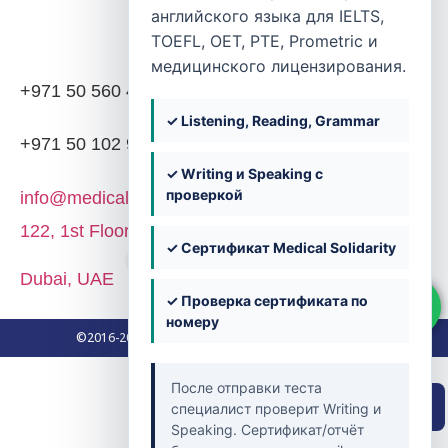
Контакты
английского языка для IELTS,
TOEFL, OET, PTE, Prometric и
медицинского лицензирования.
+971 50 560 4203
✓ Listening, Reading, Grammar
+971 50 102 9382
✓ Writing и Speaking с
проверкой
info@medicalsolidarity.ae
122, 1st Floor, Block 02, Dubai Knowledge Park,
✓ Сертификат Medical Solidarity
Dubai, UAE
✓ Проверка сертификата по
номеру
©2016-2026. Medical Solidarity. All Rights Reserved.
После отправки теста
Быстрая навигация
специалист проверит Writing и
Speaking. Сертификат/отчёт