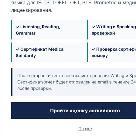
языка для IELTS, TOEFL, OET, PTE, Prometric и мед
лицензирования.
✓ Listening, Reading,
✓ Writing и Speaking
Grammar
проверкой
Контакты
✓ Сертификат Medical
✓ Проверка сертифи
+971 50 560 4203
Solidarity
номеру
+971 50 102 9382
После отправки теста специалист проверит Writing и Sp
Сертификат/отчёт будет отправлен на email в течение 2
info@medicalsolidarity.ae
после проверки.
122, 1st Floor, Block 02, Dubai Knowledge Park, Dub
Пройти оценку английского
Позже