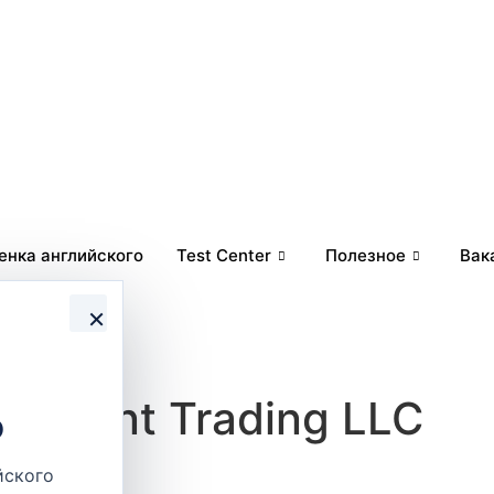
енка английского
Test Center
Полезное
Вак
×
uipment Trading LLC
о
йского