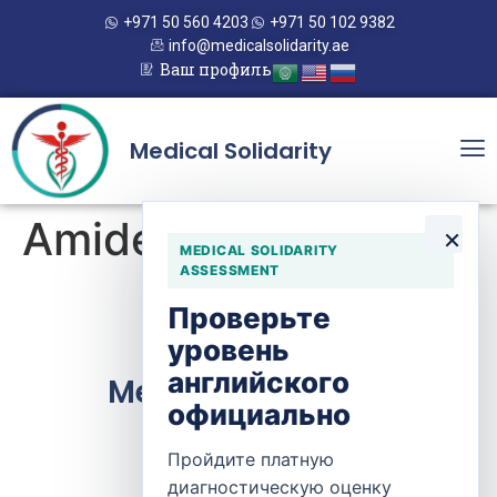
+971 50 560 4203
+971 50 102 9382
info@medicalsolidarity.ae
Ваш профиль
Medical Solidarity
Amideast, Inc.
×
MEDICAL SOLIDARITY
ASSESSMENT
Проверьте
уровень
английского
Medical Solidarity
официально
Пройдите платную
Контакты
диагностическую оценку