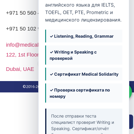
английского языка для IELTS,
TOEFL, OET, PTE, Prometric и
+971 50 560 4203
медицинского лицензирования.
+971 50 102 9382
✓ Listening, Reading, Grammar
info@medicalsolidarity.ae
✓ Writing и Speaking с
122, 1st Floor, Block 02, Dubai Knowledge Park,
проверкой
Dubai, UAE
✓ Сертификат Medical Solidarity
©2016-2026. Medical Solidarity. All Rights Reserved.
✓ Проверка сертификата по
номеру
После отправки теста
Быстрая навигация
специалист проверит Writing и
Speaking. Сертификат/отчёт