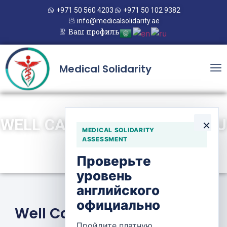
+971 50 560 4203
+971 50 102 9382
info@medicalsolidarity.ae
Ваш профиль
Medical Solidarity
WELL CARE PHARMACY — ABU
×
MEDICAL SOLIDARITY
HAMOUR
ASSESSMENT
Проверьте
уровень
английского
официально
Well Care Pharmacy — Abu
Пройдите платную