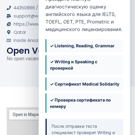
Hamour
диагностическую оценку
44350866 / (974) 500 11 999
английского языка для IELTS,
support@wellcareonline.com
TOEFL, OET, PTE, Prometric и
https://www.wellcareonline.com/
медицинского лицензирования.
Qatar
Inside Ansar Gallery, Abu Hamour
✓ Listening, Reading, Grammar
Open Vacancies
No open vacancies at the moment.
✓ Writing и Speaking с
проверкой
✓ Сертификат Medical Solidarity
✓ Проверка сертификата по
номеру
После отправки теста
специалист проверит Writing и