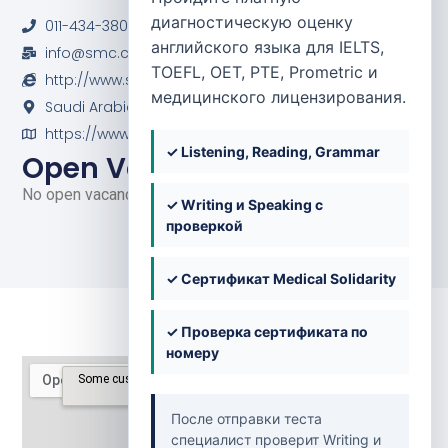
Hospital
диагностическую оценку
011-434-3800
английского языка для IELTS,
info@smc.com.sa
TOEFL, OET, PTE, Prometric и
http://www.smc.com.sa
медицинского лицензирования.
Saudi Arabia
https://www.facebook.com/SMCHRiyadh/
✓ Listening, Reading, Grammar
Open Vacancies
No open vacancies at the moment.
✓ Writing и Speaking с
проверкой
✓ Сертификат Medical Solidarity
✓ Проверка сертификата по
номеру
После отправки теста
специалист проверит Writing и