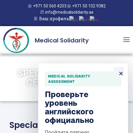
+971 50 560 4203
+971 50 102 9382
info@medicalsolidarity.ae
Ваш профиль
Medical Solidarity
SPECIALIZED MEDICAL
×
MEDICAL SOLIDARITY
CENTER HOSPITAL
ASSESSMENT
Проверьте
уровень
английского
официально
Specialized Medical Center
Пройдите платную