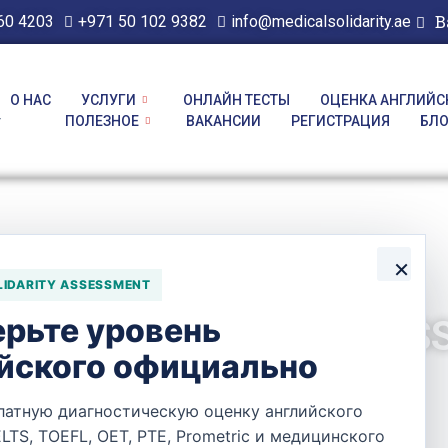
В
60 4203
+971 50 102 9382
info@medicalsolidarity.ae
О НАС
УСЛУГИ
ОНЛАЙН ТЕСТЫ
ОЦЕНКА АНГЛИЙС
y
ПОЛЕЗНОЕ
ВАКАНСИИ
РЕГИСТРАЦИЯ
БЛ
×
LIDARITY ASSESSMENT
рьте уровень
LIEF PHARMACY — MESS
йского официально
латную диагностическую оценку английского
ELTS, TOEFL, OET, PTE, Prometric и медицинского