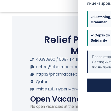
лицензиров
✓ Listening
Grammar
✓ Сертифик
Relief Pharm
Solidarity
Messila
После отпр
40393960 / 00974 44154299 / 00974 3
Сертификат
online@pharmacareqatar.com
после пров
https://pharmacareonline.qa/
Qatar
Inside Lulu Hyper Market, Al Messila
Open Vacancies
No open vacancies at the moment.