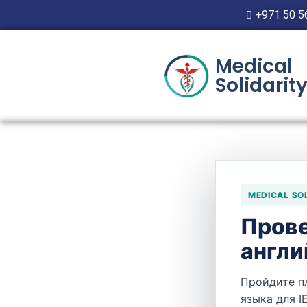
+971 50 5
Medical
Solidarit
MEDICAL SO
Прове
RE
англи
Пройдите п
языка для I