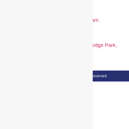
+971 50 560 4203
+971 50 102 9382
info@medicalsolidarity.ae
122, 1st Floor, Block 02, Dubai Knowledge Park,
Dubai, UAE
©2016-2026. Medical Solidarity. All Rights Reserved.