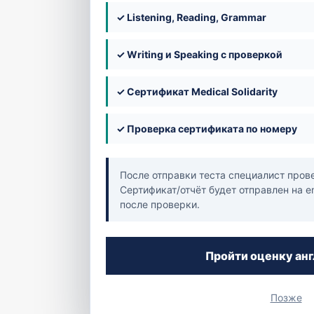
segaih@yahoo.cominfoalrabwahmedical.comadminalr
✓ Listening, Reading, Grammar
http://www.alrabwahmedical.com/%20
✓ Writing и Speaking с проверкой
Saudi Arabia
https://www.facebook.com/alrabwahmedical
Open Vacancies
✓ Сертификат Medical Solidarity
No open vacancies at the moment.
✓ Проверка сертификата по номеру
После отправки теста специалист провер
Сертификат/отчёт будет отправлен на em
после проверки.
Пройти оценку ан
Позже