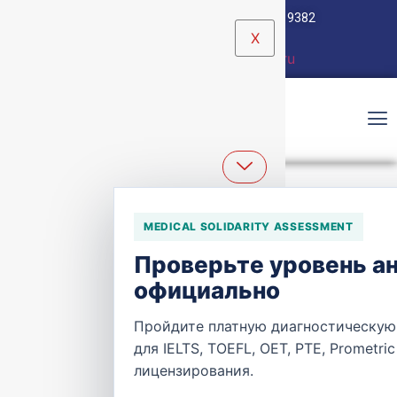
+971 50 560 4203
+971 50 102 9382
info@medicalsolidarity.ae
X
Ваш профиль
Medical Solidarity
RABWAH MEDICAL CENTER
MEDICAL SOLIDARITY ASSESSMENT
Проверьте уровень а
официально
Пройдите платную диагностическую 
для IELTS, TOEFL, OET, PTE, Prometr
Rabwah Medical Center
лицензирования.
0114934433 / 966533437002