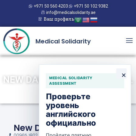
+971 50 560 4203
+971 50 102 9382
info@medicalsolidarity.ae
Ваш профиль
Medical Solidarity
×
NEW DAR AL SHIFA HOSPITAL
MEDICAL SOLIDARITY
ASSESSMENT
Проверьте
уровень
английского
официально
New Dar Al Shifa Hospital
Пройдите платную
00965 1802 555