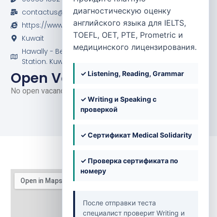
диагностическую оценку
contactus@daralshifa.com
английского языка для IELTS,
https://www.daralshifa.com/
TOEFL, OET, PTE, Prometric и
Kuwait
медицинского лицензирования.
Hawally - Beirut Street Opposite to Hawally's Fire
Station. Kuwait
Open Vacancies
✓ Listening, Reading, Grammar
No open vacancies at the moment.
✓ Writing и Speaking с
проверкой
✓ Сертификат Medical Solidarity
✓ Проверка сертификата по
номеру
После отправки теста
специалист проверит Writing и