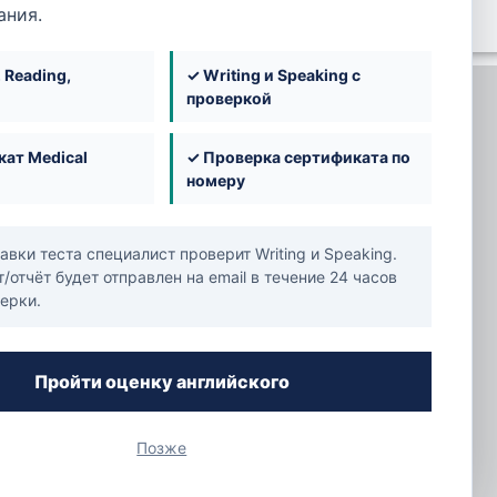
ания.
, Reading,
✓ Writing и Speaking с
проверкой
ат Medical
✓ Проверка сертификата по
 — Al
номеру
авки теста специалист проверит Writing и Speaking.
0322566
/отчёт будет отправлен на email в течение 24 часов
ерки.
Пройти оценку английского
Islamic Bank
Позже