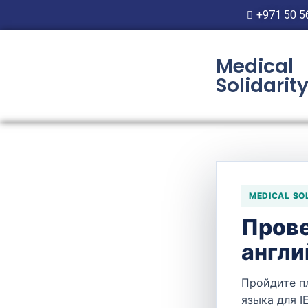
+971 50 5
Medical
Solidarit
MEDICAL SO
Прове
MOD
англи
Пройдите п
языка для I