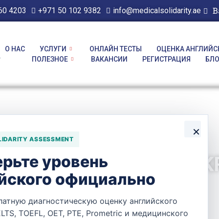
В
60 4203
+971 50 102 9382
info@medicalsolidarity.ae
О НАС
УСЛУГИ
ОНЛАЙН ТЕСТЫ
ОЦЕНКА АНГЛИЙС
y
ПОЛЕЗНОЕ
ВАКАНСИИ
РЕГИСТРАЦИЯ
БЛ
×
LIDARITY ASSESSMENT
рьте уровень
ERN RELIEF — AL WA
йского официально
латную диагностическую оценку английского
ELTS, TOEFL, OET, PTE, Prometric и медицинского