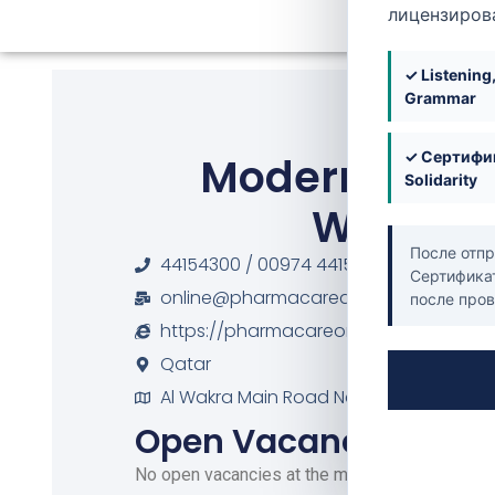
лицензиров
✓ Listening
Grammar
✓ Сертифик
Modern Relief
Solidarity
Wakrah
После отпр
44154300 / 00974 44154299 / 00974 3
Сертификат
online@pharmacareqatar.com
после пров
https://pharmacareonline.qa/
Qatar
Al Wakra Main Road Near International 
Open Vacancies
No open vacancies at the moment.