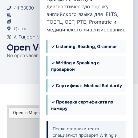
Ain Khaled
диагностическую оценку
44163830
английского языка для IELTS,
TOEFL, OET, PTE, Prometric и
Qatar
медицинского лицензирования.
Al Farjaan Market, Um Al Saneem, Ain Khaled
Open Vacancies
✓ Listening, Reading, Grammar
No open vacancies at the moment.
✓ Writing и Speaking с
проверкой
✓ Сертификат Medical Solidarity
✓ Проверка сертификата по
номеру
После отправки теста
специалист проверит Writing и