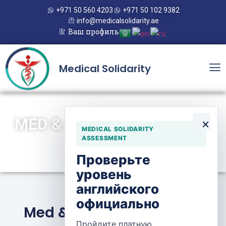
+971 50 560 4203
+971 50 102 9382
info@medicalsolidarity.ae
Ваш профиль
Medical Solidarity
MED & CURE PHARMACY —
×
MEDICAL SOLIDARITY
AIN KHALED
ASSESSMENT
Проверьте
уровень
английского
официально
Med & Cure Pharmacy —
Пройдите платную