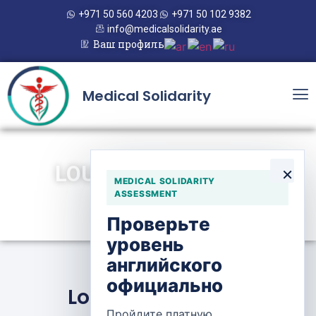
+971 50 560 4203
+971 50 102 9382
info@medicalsolidarity.ae
Ваш профиль
Medical Solidarity
LOULAT AL-GHANIM
×
MEDICAL SOLIDARITY
PHARMACY
ASSESSMENT
Проверьте
уровень
английского
официально
Loulat Al-Ghanim
Пройдите платную