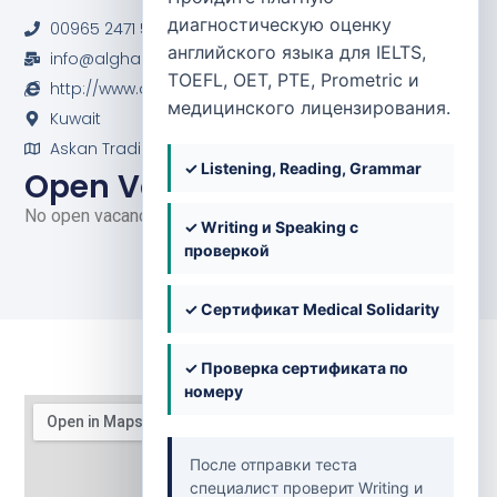
Pharmacy
диагностическую оценку
00965 2471 5931 / 965 22259804
английского языка для IELTS,
info@alghanimhc.com
TOEFL, OET, PTE, Prometric и
http://www.alghanimhc.com/
медицинского лицензирования.
Kuwait
Askan Trading Complex Fire Station Street Ferwaniya
✓ Listening, Reading, Grammar
Open Vacancies
No open vacancies at the moment.
✓ Writing и Speaking с
проверкой
✓ Сертификат Medical Solidarity
✓ Проверка сертификата по
номеру
После отправки теста
специалист проверит Writing и