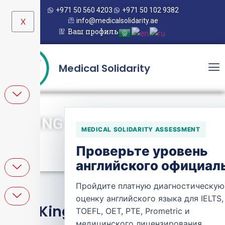
+971 50 560 4203
+971 50 102 9382
X
info@medicalsolidarity.ae
Ваш профиль
Medical Solidarity
KING FAHD UNIVERSITY
MEDICAL SOLIDARITY ASSESSMENT
HOSPITAL
Проверьте уровень
английского официал
Пройдите платную диагностическую
оценку английского языка для IELTS,
King Fahd University
TOEFL, OET, PTE, Prometric и
медицинского лицензирования.