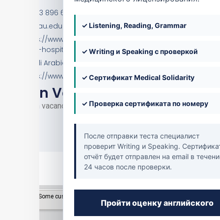
Hospital
966 13 896 6666 / 966 13 895 7999
✓ Listening, Reading, Grammar
pr@iau.edu.sa
https://www.iau.edu.sa/en/university-hospitals/king-
fahd-hospital-of-the-university
✓ Writing и Speaking с проверкой
Saudi Arabia
https://www.facebook.com/Imam.Abdulrahman.Bin.Faisal
✓ Сертификат Medical Solidarity
Open Vacancies
✓ Проверка сертификата по номеру
No open vacancies at the moment.
После отправки теста специалист
проверит Writing и Speaking. Сертифика
отчёт будет отправлен на email в течени
24 часов после проверки.
Пройти оценку английского