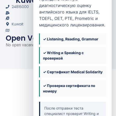
Kuwait — Zain Hospital
диагностическую оценку
24815000
английского языка для IELTS,
TOEFL, OET, PTE, Prometric и
Kuwait
медицинского лицензирования.
Open Vacancies
✓ Listening, Reading, Grammar
No open vacancies at the moment.
✓ Writing и Speaking с
проверкой
✓ Сертификат Medical Solidarity
✓ Проверка сертификата по
номеру
Back to Clinics
После отправки теста
специалист проверит Writing и