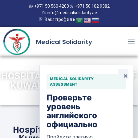
+971 50 560 4203
+971 50 102 9382
info@medicalsolidarity.ae
Ваш профиль
Medical Solidarity
HOSPITAL NATIONAL BANK OF
×
MEDICAL SOLIDARITY
KUWAIT — ZAIN HOSPITAL
ASSESSMENT
Проверьте
уровень
английского
официально
Hospital National Bank of
Пройдите платную