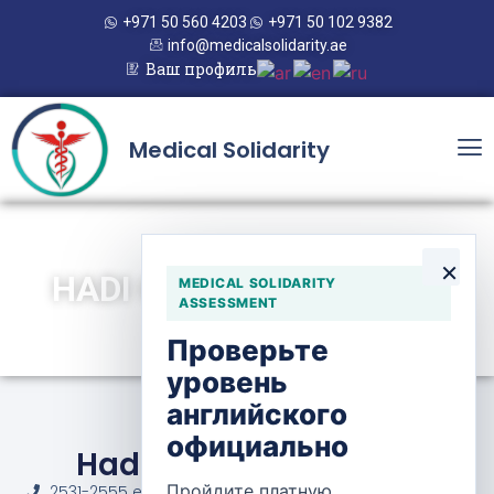
+971 50 560 4203
+971 50 102 9382
info@medicalsolidarity.ae
Ваш профиль
Medical Solidarity
×
HADI CLINIC PHARMACY
MEDICAL SOLIDARITY
ASSESSMENT
Проверьте
уровень
английского
официально
Hadi Clinic Pharmacy
Пройдите платную
2531-2555 ext. 297 / 965 1828282