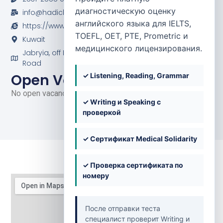
диагностическую оценку
info@hadiclinic.com.kw
английского языка для IELTS,
https://www.hadiclinic.com.kw/
TOEFL, OET, PTE, Prometric и
Kuwait
медицинского лицензирования.
Jabryia, off Highway 30, between 4th and 5th Ring
Road
Open Vacancies
✓ Listening, Reading, Grammar
No open vacancies at the moment.
✓ Writing и Speaking с
проверкой
✓ Сертификат Medical Solidarity
✓ Проверка сертификата по
номеру
После отправки теста
специалист проверит Writing и