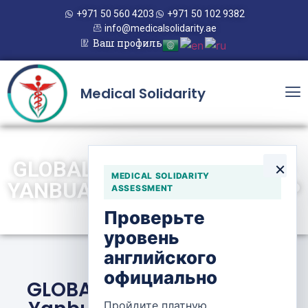
+971 50 560 4203
+971 50 102 9382
info@medicalsolidarity.ae
Ваш профиль
Medical Solidarity
GLOBAL EAST PHARMACY —
×
MEDICAL SOLIDARITY
YANBUA AL-KHALEEJ GROUP
ASSESSMENT
Проверьте
уровень
английского
официально
GLOBAL EAST Pharmacy —
Пройдите платную