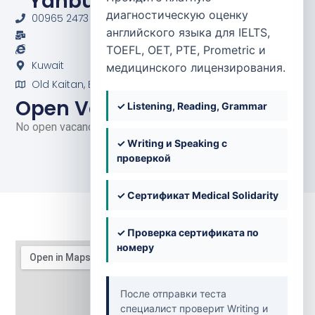
Yanbua Al-Khaleej Group
диагностическую оценку
00965 2473 2694 / 965 9950 9890
английского языка для IELTS,
TOEFL, OET, PTE, Prometric и
Kuwait
медицинского лицензирования.
Old Kaitan, Block 9, Bldg 5 - Muscat St.
Open Vacancies
✓ Listening, Reading, Grammar
No open vacancies at the moment.
✓ Writing и Speaking с
проверкой
✓ Сертификат Medical Solidarity
✓ Проверка сертификата по
номеру
После отправки теста
специалист проверит Writing и