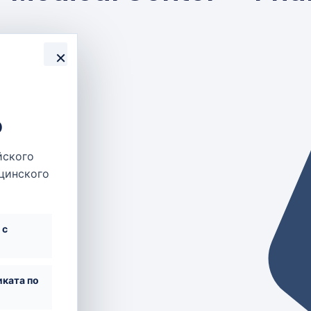
×
о
йского
ицинского
 с
ката по