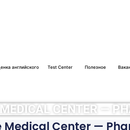
енка английского
Test Center
Полезное
Вака
 MEDICAL CENTER — P
e Medical Center — Ph