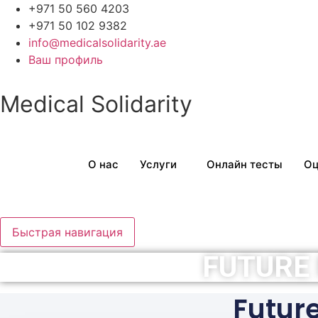
Перейти
+971 50 560 4203
к
+971 50 102 9382
содержимому
info@medicalsolidarity.ae
Ваш профиль
Medical Solidarity
О нас
Услуги
Онлайн тесты
Оц
Быстрая навигация
FUTURE
Futur