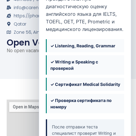
диагностическую оценку
info@carencureqatar.com
английского языка для IELTS,
https://pharmacy.carencuregroup.com/
TOEFL, OET, PTE, Prometric и
Qatar
медицинского лицензирования.
Zone 56, Ain Khalid, Street 849, Building No. 174
Open Vacancies
✓ Listening, Reading, Grammar
No open vacancies at the moment.
✓ Writing и Speaking с
проверкой
✓ Сертификат Medical Solidarity
✓ Проверка сертификата по
номеру
После отправки теста
специалист проверит Writing и