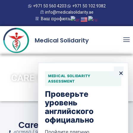
+971 50 560 4203
+971 50 102 9382
info@medicalsolidarity.ae
Ваш профиль
Medical Solidarity
×
CARE N CURE AIN KHALID
MEDICAL SOLIDARITY
ASSESSMENT
Проверьте
уровень
английского
официально
Care N Cure Ain Khalid
Пройдите платную
40171550 / 974 4449 2777