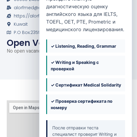
диагностическую оценку
alorfmed@alorf.com
английского языка для IELTS,
https://alorf.com/index.php
TOEFL, OET, PTE, Prometric и
Kuwait
медицинского лицензирования.
P.O Box:2355 Jahra,01025 Kuwait
Open Vacancies
✓ Listening, Reading, Grammar
No open vacancies at the moment.
✓ Writing и Speaking с
проверкой
✓ Сертификат Medical Solidarity
✓ Проверка сертификата по
номеру
После отправки теста
специалист проверит Writing и