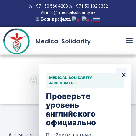
+971 50 560 4203
+971 50 102 9382
info@medicalsolidarity.ae
Ваш профиль
Medical Solidarity
×
ALORF HOSPITAL
MEDICAL SOLIDARITY
ASSESSMENT
Проверьте
уровень
английского
официально
Alorf Hospital
Пройдите платную
00965 2455 5050