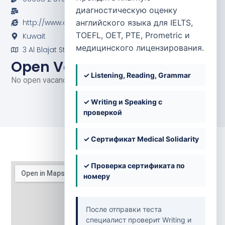
диагностическую оценку
http://www.alseef-hospital.com
английского языка для IELTS,
TOEFL, OET, PTE, Prometric и
Kuwait
медицинского лицензирования.
3 Al Blajat St, Salmiya, Кувейт
Open Vacancies
✓ Listening, Reading, Grammar
No open vacancies at the moment.
✓ Writing и Speaking с
проверкой
✓ Сертификат Medical Solidarity
✓ Проверка сертификата по
номеру
После отправки теста
специалист проверит Writing и