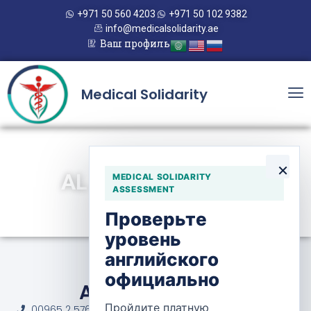
+971 50 560 4203
+971 50 102 9382
info@medicalsolidarity.ae
Ваш профиль
Medical Solidarity
×
AL SEEF HOSPITAL
MEDICAL SOLIDARITY
ASSESSMENT
Проверьте
уровень
английского
официально
Al Seef Hospital
Пройдите платную
00965 2 576 4000