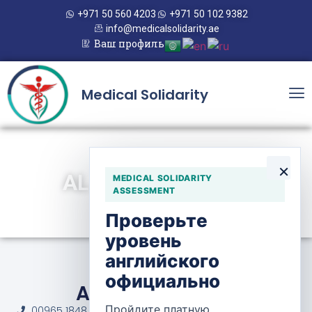
+971 50 560 4203
+971 50 102 9382
info@medicalsolidarity.ae
Ваш профиль
Medical Solidarity
×
AL SAYEGH CLINIC
MEDICAL SOLIDARITY
ASSESSMENT
Проверьте
уровень
английского
официально
Al Sayegh Clinic
Пройдите платную
00965 1848 382 / 965 9751 9590