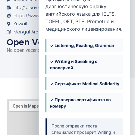
диагностическую оценку
info@alsayeghclinic.com
английского языка для IELTS,
https://www.facebook.com/alsayeghclinic/
TOEFL, OET, PTE, Prometric и
Kuwait
медицинского лицензирования.
Mangaf Area
Open Vacancies
✓ Listening, Reading, Grammar
No open vacancies at the moment.
✓ Writing и Speaking с
проверкой
✓ Сертификат Medical Solidarity
✓ Проверка сертификата по
номеру
После отправки теста
специалист проверит Writing и