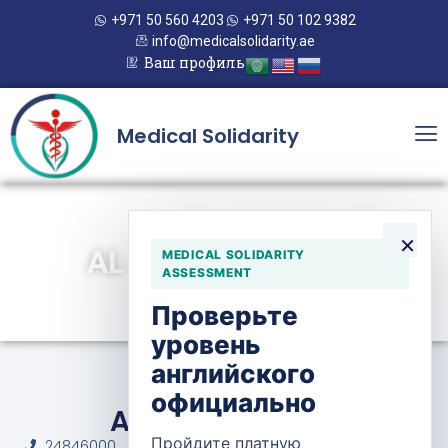
+971 50 560 4203
+971 50 102 9382
info@medicalsolidarity.ae
Ваш профиль
Medical Solidarity
×
AL-RAZI HOSPITAL
MEDICAL SOLIDARITY
ASSESSMENT
Проверьте
уровень
английского
официально
Al-Razi Hospital
Пройдите платную
24846000