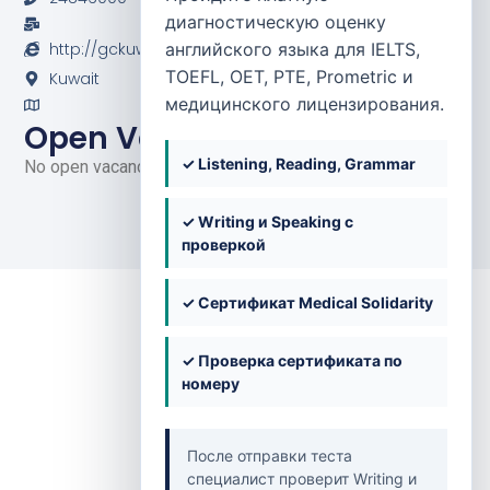
диагностическую оценку
http://gckuwait.com/al-razi-hospital
английского языка для IELTS,
TOEFL, OET, PTE, Prometric и
Kuwait
медицинского лицензирования.
Open Vacancies
✓ Listening, Reading, Grammar
No open vacancies at the moment.
✓ Writing и Speaking с
проверкой
✓ Сертификат Medical Solidarity
✓ Проверка сертификата по
Back to Clinics
номеру
После отправки теста
специалист проверит Writing и