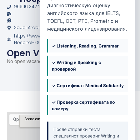
диагностическую оценку
966 16 342 2222 / 966 16 342 0879
английского языка для IELTS,
TOEFL, OET, PTE, Prometric и
Saudi Arabia
медицинского лицензирования.
https://www.facebook.com/p/Midhnab-General-
Hospital-KSA-100067728079592/
✓ Listening, Reading, Grammar
Open Vacancies
No open vacancies at the moment.
✓ Writing и Speaking с
проверкой
✓ Сертификат Medical Solidarity
✓ Проверка сертификата по
номеру
После отправки теста
специалист проверит Writing и