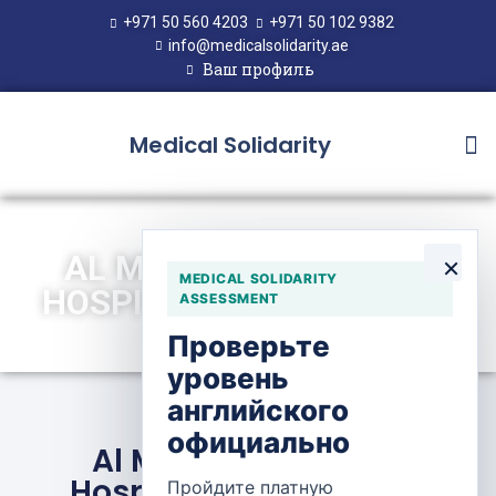
+971 50 560 4203
+971 50 102 9382
info@medicalsolidarity.ae
Ваш профиль
Medical Solidarity
AL MIDHNAB GENERAL
×
MEDICAL SOLIDARITY
HOSPITAL — AL MIDHNAB
ASSESSMENT
Проверьте
уровень
английского
официально
Al Midhnab General
Hospital — Al Midhnab
Пройдите платную